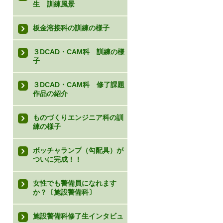
生 訓練風景
板金溶接科の訓練の様子
３DCAD・CAM科 訓練の様
子
３DCAD・CAM科 修了課題
作品の紹介
ものづくりエンジニア科の訓
練の様子
ボッチャランプ（勾配具）が
ついに完成！！
女性でも警備員になれます
か？〔施設警備科〕
施設警備科修了生インタビュ