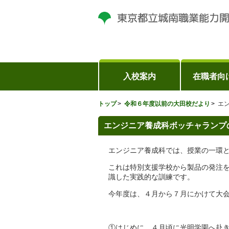
入校案内
在職者向
トップ
令和６年度以前の大田校だより
エ
エンジニア養成科ボッチャランプ
エンジニア養成科では、授業の一環
これは特別支援学校から製品の発注
識した実践的な訓練です。
今年度は、４月から７月にかけて大会
①はじめに、４月頃に光明学園へ赴