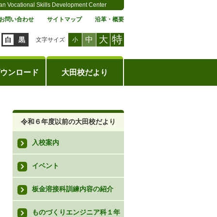
an Vocational Skills Development Center
お問い合わせ
サイトマップ
沿革・概要
特
大
中
白
黒
文字サイズ
小
ウンロード
大田校だより
令和６年度以前の大田校だより
入校案内
イベント
板金溶接科訓練内容の紹介
ものづくりエンジニア科１年