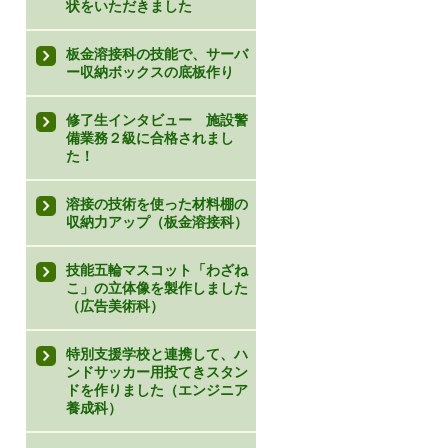
状をいただきました
板金溶接科の技能で、サーバ
ー収納ボックスの底板作り
修了生インタビュー 施設警
備業務２級に合格されまし
た！
溶接の技術を使った材料棚の
収納力アップ（板金溶接科）
技能五輪マスコット「わざね
こ」の立体像を製作しました
（広告美術科）
特別支援学校と連携して、ハ
ンドサッカー用投てきスタン
ドを作りました（エンジニア
養成科）