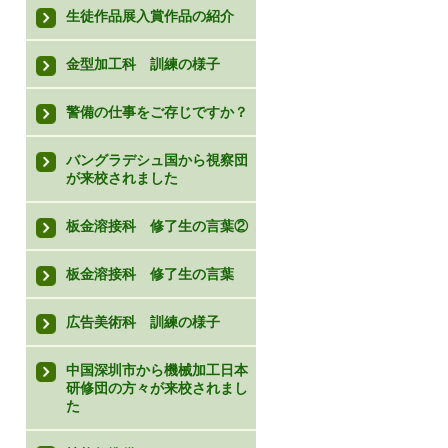
生徒作品展入賞作品の紹介
金型加工科 訓練の様子
警備の仕事をご存じですか？
バングラデシュ国から視察団
が来校されました
板金溶接科 修了生の言葉②
板金溶接科 修了生の言葉
広告美術科 訓練の様子
中国深圳市から機械加工日本
研修団の方々が来校されまし
た