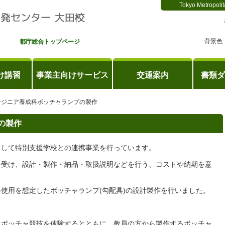
Tokyo Metropolit
背景色
都庁総合トップページ
け講習
事業主向けサービス
交通案内
書類ダ
ンジニア養成科ボッチャランプの製作
の製作
として特別支援学校との連携事業を行っています。
を受け、設計・製作・納品・取扱説明などを行う、コストや納期を意
使用を想定したボッチャランプ(勾配具)の設計製作を行いました。
きボッチャ競技を体験するとともに、教員の方から製作するボッチャ