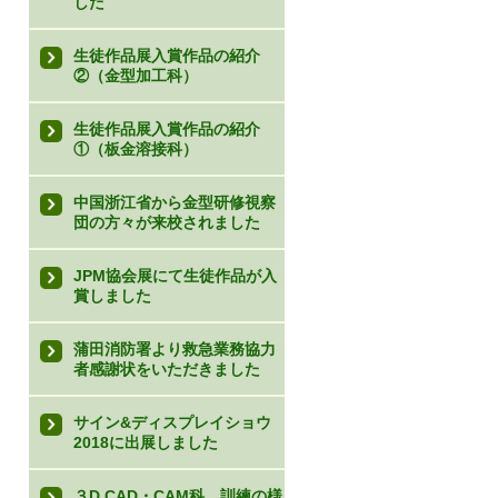
した
生徒作品展入賞作品の紹介
②（金型加工科）
生徒作品展入賞作品の紹介
①（板金溶接科）
中国浙江省から金型研修視察
団の方々が来校されました
JPM協会展にて生徒作品が入
賞しました
蒲田消防署より救急業務協力
者感謝状をいただきました
サイン&ディスプレイショウ
2018に出展しました
３D CAD・CAM科 訓練の様