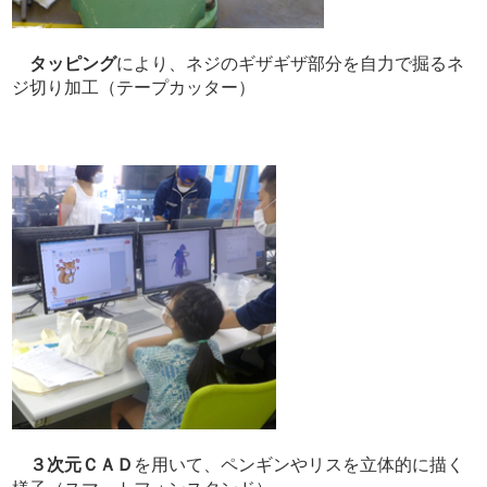
タッピング
により、ネジのギザギザ部分を自力で掘るネ
ジ切り加工（テープカッター）
３次元ＣＡＤ
を用いて、ペンギンやリスを立体的に描く