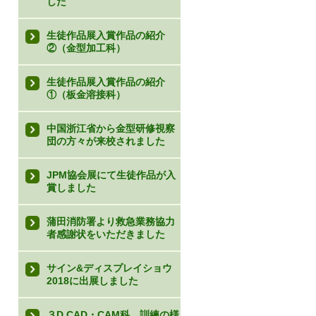
した
生徒作品展入賞作品の紹介
②（金型加工科）
生徒作品展入賞作品の紹介
①（板金溶接科）
中国浙江省から金型研修視察
団の方々が来校されました
JPM協会展にて生徒作品が入
賞しました
蒲田消防署より救急業務協力
者感謝状をいただきました
サイン&ディスプレイショウ
2018に出展しました
３D CAD・CAM科 訓練の様