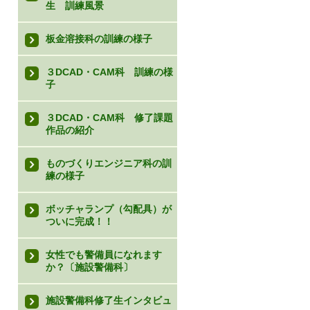
生 訓練風景
板金溶接科の訓練の様子
３DCAD・CAM科 訓練の様
子
３DCAD・CAM科 修了課題
作品の紹介
ものづくりエンジニア科の訓
練の様子
ボッチャランプ（勾配具）が
ついに完成！！
女性でも警備員になれます
か？〔施設警備科〕
施設警備科修了生インタビュ