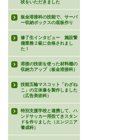
状をいただきました
板金溶接科の技能で、サーバ
ー収納ボックスの底板作り
修了生インタビュー 施設警
備業務２級に合格されまし
た！
溶接の技術を使った材料棚の
収納力アップ（板金溶接科）
技能五輪マスコット「わざね
こ」の立体像を製作しました
（広告美術科）
特別支援学校と連携して、ハ
ンドサッカー用投てきスタン
ドを作りました（エンジニア
養成科）