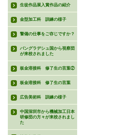
生徒作品展入賞作品の紹介
金型加工科 訓練の様子
警備の仕事をご存じですか？
バングラデシュ国から視察団
が来校されました
板金溶接科 修了生の言葉②
板金溶接科 修了生の言葉
広告美術科 訓練の様子
中国深圳市から機械加工日本
研修団の方々が来校されまし
た