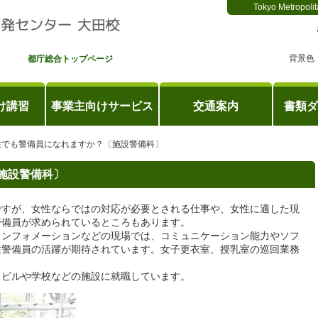
Tokyo Metropolit
背景色
都庁総合トップページ
け講習
事業主向けサービス
交通案内
書類ダ
性でも警備員になれますか？〔施設警備科〕
施設警備科〕
すが、女性ならではの対応が必要とされる仕事や、女性に適した現
警備員が求められているところもあります。
ンフォメーションなどの現場では、コミュニケーション能力やソフ
性警備員の活躍が期待されています。女子更衣室、授乳室の巡回業務
。
ビルや学校などの施設に就職しています。