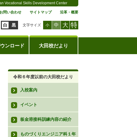
an Vocational Skills Development Center
お問い合わせ
サイトマップ
沿革・概要
特
大
中
白
黒
文字サイズ
小
ウンロード
大田校だより
令和６年度以前の大田校だより
入校案内
イベント
板金溶接科訓練内容の紹介
ものづくりエンジニア科１年