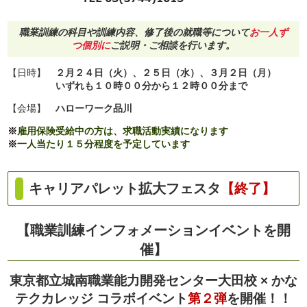
職業訓練の科目や訓練内容、修了後の就職等について
お一人ず
つ個別に
ご説明・ご相談を行います。
【日時】
２
月２４日（火）、２５日（水）、３月２日（月）
いずれも１０時００分から１２時００分まで
【会場】
ハローワーク品川
※
雇用保険受給中の方は、求職活動実績になります
※
一人当たり１５分程度を予定しています
キャリアパレット拡大フェスタ
【終了】
【職業訓練インフォメーションイベントを開
催】
東京都立城南職業能力開発センター大田校 × かな
テクカレッジ コラボイベント
第２弾
を開催！！