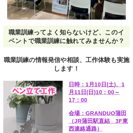
職業訓練ってよく知らないけど、このイ
ベントで職業訓練に触れてみませんか？
職業訓練の情報発信や相談、工作体験も実施
します！
日時：1月10日(土)、1
月11日(日)10：00～
17：00
会場：GRANDUO蒲田
（JR蒲田駅直結 3F東
西連絡通路）