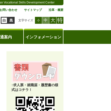
an Vocational Skills Development Center
お問い合わせ
サイトマップ
沿革・概要
特
大
中
白
黒
文字サイズ
小
通案内
インフォメーション
↑求人票・就職届・履歴書の様
式はコチラ！