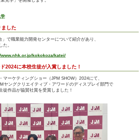
見学
りました
総合」で職業能力開発センターについて紹介があり、
した。
//www.nhk.or.jp/kokokoza/katei/
ド2024に本校生徒が入賞しました！
ーケティングショー（JPM SHOW）2024にて、
PMヤングクリエイティブ・アワードのディスプレイ部門で
生徒作品が協賛社賞を受賞しました！