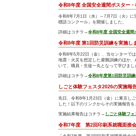
令和8年度 全国安全週間ポスター
令和8年7月1日（水）～7月7日（火）
標語コンクール」を開催しました。
詳細はコチラ→
令和8年度 全国安全週
令和8年度 第1回防災訓練を実施し
令和8年5月22日（金）、当センターで
地震・火災を想定した避難訓練のほか、
いて、職員・生徒一丸となって学びまし
詳細はコチラ→
令和8年度第1回防災訓
しごと体験フェスタ2026の実施報
先日、令和8年1月23日（金）に東京し
した！以下のリンクからその実施報告を
実施結果報告はコチラ→
しごと体験フェ
令和7年度 第2回印刷系就職面接
「令和7年度 第2回印刷系就職面接会/