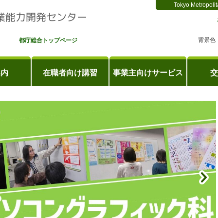
Tokyo Metropolit
背景色
都庁総合トップページ
案内
在職者向け講習
事業主向けサービス
交