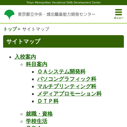
Tokyo Metropolitan Vocational Skills Development Center
トップ
サイトマップ
サイトマップ
入校案内
科目案内
ＯＡシステム開発科
パソコングラフィック科
マルチプリンティング科
メディアプロモーション科
ＤＴＰ科
就職・資格
学校生活