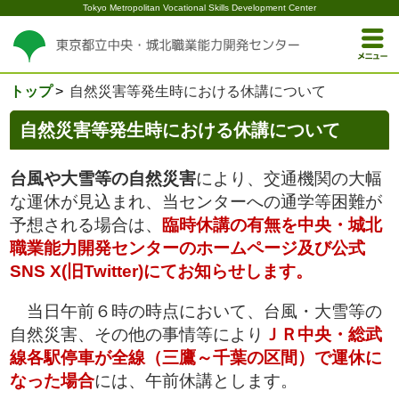
Tokyo Metropolitan Vocational Skills Development Center
トップ
自然災害等発生時における休講について
自然災害等発生時における休講について
台風や大雪等の自然災害
により、交通機関の大幅
な運休が見込まれ、当センターへの通学等困難が
予想される場合は、
臨時休講の有無を中央・城北
職業能力開発センターのホームページ及び公式
SNS X(
旧Twitter)にてお知らせします。
当日午前６時の時点において、台風・大雪等の
自然災害、その他の事情等により
ＪＲ中央・総武
線各駅停車が全線（三鷹～千葉の区間）で運休に
なった場合
には、午前休講とします。