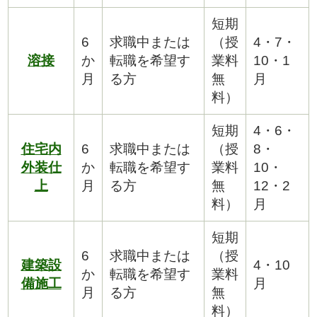
短期
6
求職中または
（授
4・7・
溶接
か
転職を希望す
業料
10・1
月
る方
無
月
料）
短期
4・6・
住宅内
6
求職中または
（授
8・
外装仕
か
転職を希望す
業料
10・
上
月
る方
無
12・2
料）
月
短期
6
求職中または
（授
建築設
4・10
か
転職を希望す
業料
備施工
月
月
る方
無
料）