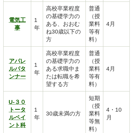
高校卒業程度
普通
の基礎学力の
（授
電気工
1
ある、おおむ
業料
4月
事
年
ね30歳以下の
等有
方
料）
高校卒業程度
普通
アパレ
の基礎学力の
（授
1
ルパタ
ある求職中ま
業料
4月
年
ンナー
たは転職を希
等有
望する方
料）
短期
U‐３０
（授
トータ
1
4・10
30歳未満の方
業料
ルペイ
年
月
等無
ント科
料）