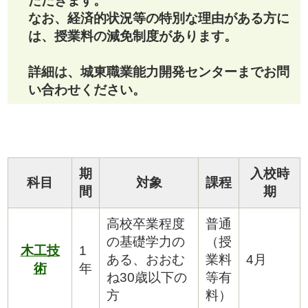
ただきます。
なお、経済的状況等の特別な理由がある方に
は、
授業料の減免制度
があります。
詳細は、城東職業能力開発センターまでお問
い合わせください。
期
入校時
科目
対象
課程
間
期
高校卒業程度
普通
の基礎学力の
（授
木工技
1
ある、おおむ
業料
4月
術
年
ね30歳以下の
等有
方
料）