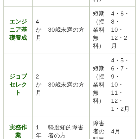
短期
4・6・
エンジ
4
（授
8・
ニア基
か
30歳未満の方
業料
10・
礎養成
月
無
12・2
料）
月
4・5・
短期
6・7・
ジョブ
2
（授
9・
セレク
か
30歳未満の方
業料
10・
ト
月
無
11・
料）
12・
1・2月
障害
実務作
1
軽度知的障害
者の
4月
業
年
者の方