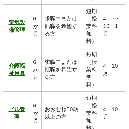
短期
6
求職中または
（授
4・7・
電気設
か
転職を希望す
業料
10・1
備管理
月
る方
無
月
料）
短期
6
求職中または
（授
介護福
4・10
か
転職を希望す
業料
祉用具
月
月
る方
無
料）
短期
6
（授
ビル管
おおむね50歳
4・10
か
業料
理
以上の方
月
月
無
料）