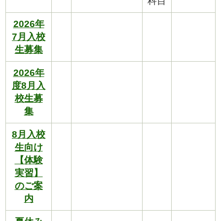
科目
2026年
7月入校
生募集
2026年
度8月入
校生募
集
8月入校
生向け
【体験
実習】
のご案
内