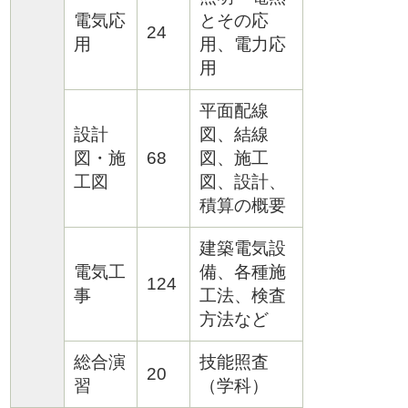
電気応
とその応
24
用
用、電力応
用
平面配線
設計
図、結線
図・施
68
図、施工
工図
図、設計、
積算の概要
建築電気設
電気工
備、各種施
124
事
工法、検査
方法など
総合演
技能照査
20
習
（学科）