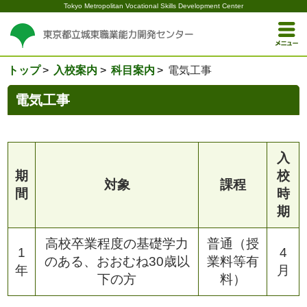
Tokyo Metropolitan Vocational Skills Development Center
トップ
入校案内
科目案内
電気工事
電気工事
入
期
校
対象
課程
間
時
期
高校卒業程度の基礎学力
普通（授
1
4
のある、おおむね30歳以
業料等有
年
月
下の方
料）