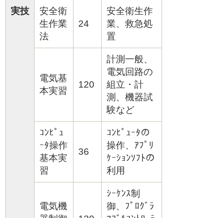
実技
安全衛
安全衛生作
生作業
24
業、救急処
法
置
計測一般、
電気回路の
電気基
120
組立・計
本実習
測、機器試
験など
ｺﾝﾋﾟｭ
ｺﾝﾋﾟｭｰﾀの
ｰﾀ操作
操作、ｱﾌﾟﾘ
36
基本実
ｹｰｼｮﾝｿﾌﾄの
習
利用
ｼｰｹﾝｽ制
電気機
御、ﾌﾟﾛｸﾞﾗ