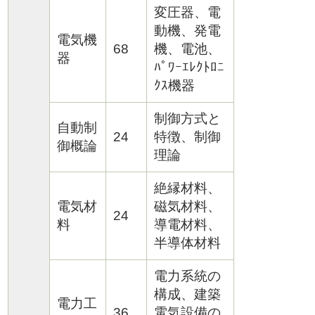
変圧器、電
動機、発電
電気機
68
機、電池、
器
ﾊﾟﾜｰｴﾚｸﾄﾛﾆ
ｸｽ機器
制御方式と
自動制
24
特徴、制御
御概論
理論
絶縁材料、
電気材
磁気材料、
24
料
導電材料、
半導体材料
電力系統の
構成、建築
電力工
36
電気設備の