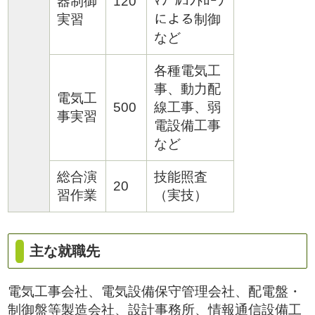
器制御
120
ﾏﾌﾞﾙｺﾝﾄﾛｰﾗ
実習
による制御
など
各種電気工
事、動力配
電気工
500
線工事、弱
事実習
電設備工事
など
総合演
技能照査
20
習作業
（実技）
主な就職先
電気工事会社、電気設備保守管理会社、配電盤・
制御盤等製造会社、設計事務所、情報通信設備工