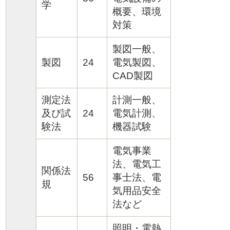
学
概要、環境
対策
製図一般、
製図
24
電気製図、
CAD製図
測定法
計測一般、
及び試
24
電気計測、
験法
機器試験
電気事業
法、電気工
関係法
56
事士法、電
規
気用品安全
法など
照明・電熱