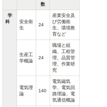
数
学
産業安全及
科
安全衛
び労働衛
24
生
生、環境教
育など
職場と組
織、工程管
生産工
24
理、品質管
学概論
理、作業研
究
電気磁気
電気理
学、電気回
140
論
路理論、電
気通信概論