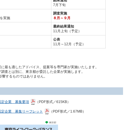
結果通知
7月下旬
調査実施
を実施
８月～９月
最終結果通知
11月上旬（予定）
公表
11月～12月（予定）
業に最も適したアドバイス、提案等を専門家が実施いたします。
グ調査とは別に、東京都が委託した企業が実施します。
影響するものではありません。
認定企業 募集要項
（P
DF形式／615KB）
認定企業 募集リーフレット
（PDF形式／1.67MB）