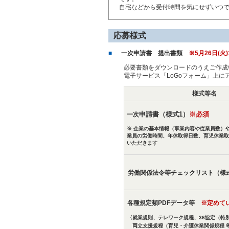
自宅などから受付時間を気にせずいつ
応募様式
一次申請書 提出書類
※5月26日(火
必要書類をダウンロードのうえご作成
電子サービス「LoGoフォーム」上
様式等名
申請書（様式1）
※必須
一次
※ 企業の基本情報（事業内容や従業員数）
業員の労働時間、年休取得日数、育児休業取
いただきます
労働関係法令等チェックリスト（様
各種規定類PDFデータ等
※定めて
〈就業規則、テレワーク規程、36協定（特
両立支援規程（育児・介護休業関係規程 