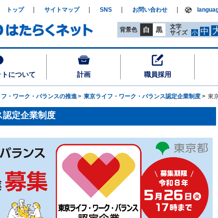
トップ
サイトマップ
SNS
お問い合わせ
langua
文字
白
黒
背景色
中
サイズ
小
ットについて
計画
職員採用
イフ・ワーク・バランスの推進
東京ライフ・ワーク・バランス認定企業制度
東
ス認定企業制度