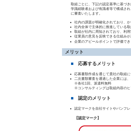
取組ごとに、下記の認定基準に基づき
学識経験者および有識者等で構成され
に審査いたします。
社内の課題が明確化されており、か
社内全体で主体的に推進している取
取組が社内に周知されており、利用
従業員の意見を反映できる仕組みが
企業のアピールポイントで評価でき
メリット
応募するメリット
応募書類作成を通じて貴社の取組に
二次書類審査を通過した企業には、
※各社1回、派遣料無料
※
コンサルティングは取組内容のヒ
認定のメリット
認定マークを自社サイトやパンフレ
【認定マーク】