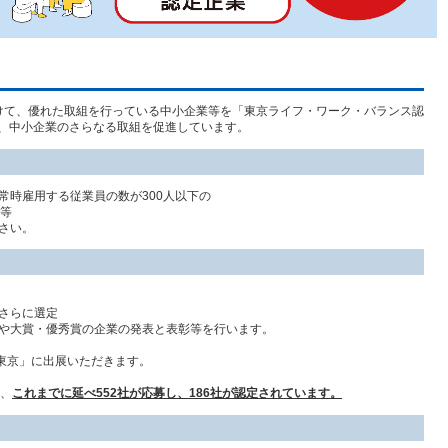
けて、優れた取組を行っている中小企業等を「東京ライフ・
ワーク・バランス認
で、中小企業のさらなる取組を促進しています。
常時雇用する従業員の数が300人以下の
人等
さい。
さらに選定
や大賞・優秀賞の企業の発表と表彰等を行います。
O東京」に出展いただきます。
え、
これまでに延べ552社が応募し、186社が認定されています。