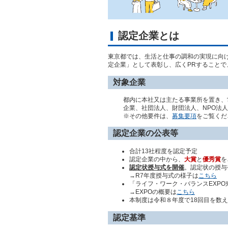
認定企業とは
東京都では、生活と仕事の調和の実現に向
定企業」として表彰し、広くPRすること
対象企業
都内に本社又は主たる事業所を置き、
企業、社団法人、財団法人、NPO法
※その他要件は、
募集要項
をご覧くだ
認定企業の公表等
合計13社程度を認定予定
認定企業の中から、
大賞
と
優秀賞
を
認定状授与式を開催
。認定状の授与
→R7年度授与式の様子は
こちら
「ライフ・ワーク・バランスEXP
→EXPOの概要は
こちら
本制度は令和８年度で18回目を数
認定基準