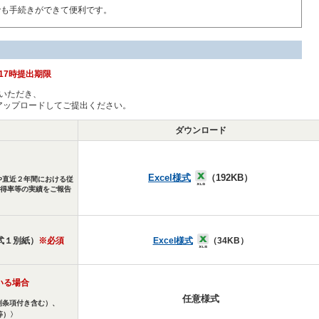
でも手続きができて便利です。
)17時提出期限
いただき、
にアップロードしてご提出ください。
ダウンロード
Excel様式
（192KB）
や直近２年間における従
得率等の実績をご報告
Excel様式
（34
KB）
式１別紙）
※必須
いる場合
任意様式
別条項付き含む）、
等）〉