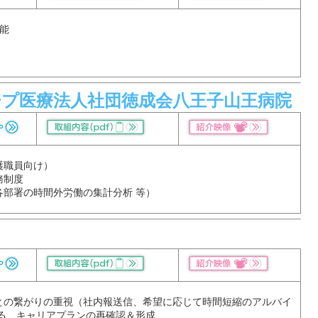
能
ープ医療法人社団徳成会八王子山王病院
護職員向け）
務制度
各部署の時間外労働の集計分析 等）
との繋がりの重視（社内報送信、希望に応じて時間短縮のアルバイ
よる、キャリアプランの再確認＆形成