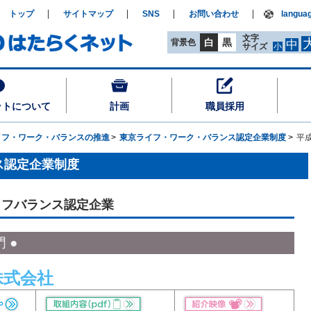
トップ
サイトマップ
SNS
お問い合わせ
langua
文字
白
黒
背景色
中
サイズ
小
ットについて
計画
職員採用
イフ・ワーク・バランスの推進
東京ライフ・ワーク・バランス認定企業制度
平
ス認定企業制度
イフバランス認定企業
 ●
株式会社