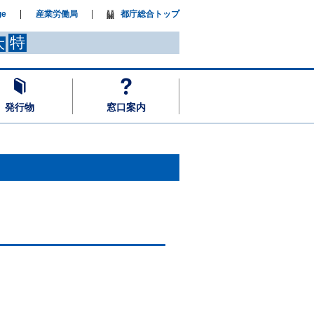
ge
産業労働局
都庁総合トップ
特
大
発行物
窓口案内