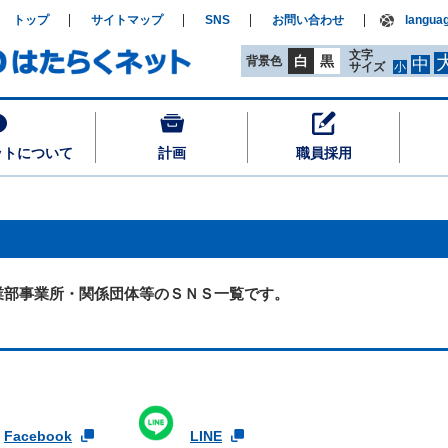
トップ
サイトマップ
SNS
お問い合わせ
langua
文字
白
黒
背景色
中
サイズ
小
ットについて
計画
職員採用
業部事業所・関係団体等のＳＮＳ一覧です。
Facebook
LINE