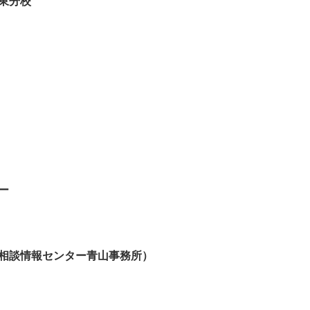
東分校
ー
相談情報センター青山事務所）