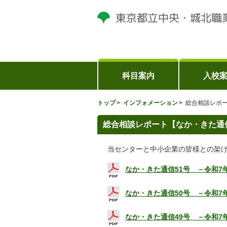
科目案内
入校
トップ
インフォメーション
総合相談レポ
総合相談レポート【なか・きた通
当センターと中小企業の皆様との架け
なか・きた通信51号 －令和7
なか・きた通信50
号 －令和7
なか・きた通信49
号 －令和7