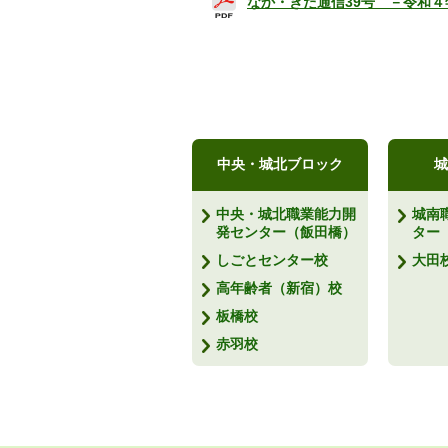
なか・きた通信39号 －令和４
中央・城北ブロック
城
中央・城北職業能力開
城南
発センター（飯田橋）
ター
しごとセンター校
大田
高年齢者（新宿）校
板橋校
赤羽校