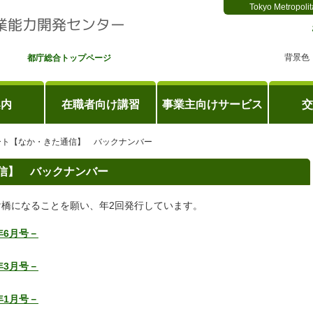
Tokyo Metropolit
背景色
都庁総合トップページ
案内
在職者向け講習
事業主向けサービス
交
ート【なか・きた通信】 バックナンバー
信】 バックナンバー
橋になることを願い、年2回発行しています。
年6月号－
年3月号－
年1月号－