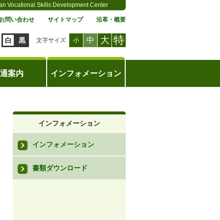
an Vocational Skills Development Center
お問い合わせ
サイトマップ
沿革・概要
特
大
中
白
黒
文字サイズ
小
通案内
インフォメーション
インフォメーション
インフォメーション
書類ダウンロード