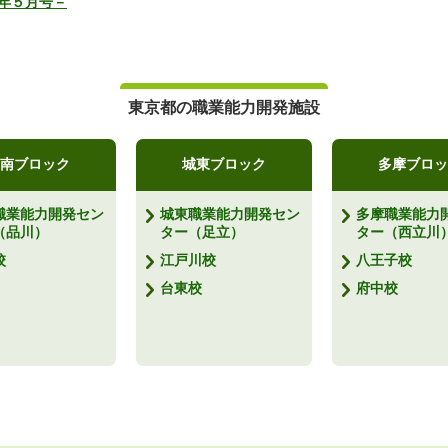
年５月号－
東京都の職業能力開発施設
南ブロック
城東ブロック
多摩ブロッ
職業能力開発セン
城東職業能力開発セン
多摩職業能力
（品川）
ター（足立）
ター（西立川
校
江戸川校
八王子校
台東校
府中校