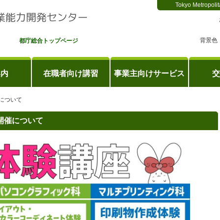
Tokyo Metropolit
背景色
都庁総合トップページ
案内
在職者向け講習
事業主向けサービス
交
について
開催について