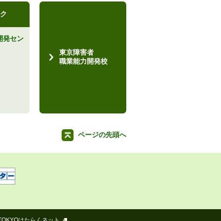
ク
開発セン
）
東京障害者
職業能力開発校
ページの先頭へ
TOKYOはたらくネット