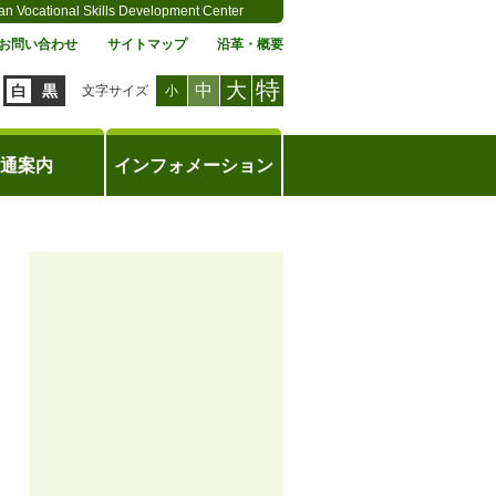
an Vocational Skills Development Center
お問い合わせ
サイトマップ
沿革・概要
特
大
中
白
黒
文字サイズ
小
通案内
インフォメーション