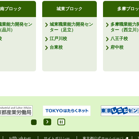
南ブロック
城東ブロック
多摩ブロッ
職業能力開発セン
城東職業能力開発セン
多摩職業能力
（品川）
ター（足立）
ター（西立川
校
江戸川校
八王子校
台東校
府中校
お問い合わせ
サイトポリシー
東京都公式ホームページ