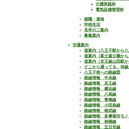
介護実践科
電気設備管理科
就職・資格
学校生活
見学のご案内
募集案内
交通案内
道案内（八王子駅から八
道案内（富士森公園から
道案内（京王線山田駅か
どこから通ってる、何線
八王子校への路線図
路線情報 中央線
路線情報 京王線
路線情報 横浜線
路線情報 八高線
路線情報 青梅線
路線情報 小田急線
路線情報 南武線
路線情報 多摩都市モノ
路線情報 相模線
路線情報 五日市線