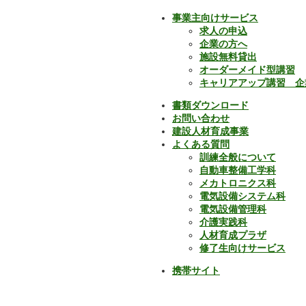
事業主向けサービス
求人の申込
企業の方へ
施設無料貸出
オーダーメイド型講習
キャリアアップ講習 企
書類ダウンロード
お問い合わせ
建設人材育成事業
よくある質問
訓練全般について
自動車整備工学科
メカトロニクス科
電気設備システム科
電気設備管理科
介護実践科
人材育成プラザ
修了生向けサービス
携帯サイト