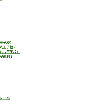
王子校）
八王子校）
ら八王子校）
が便利？
レール