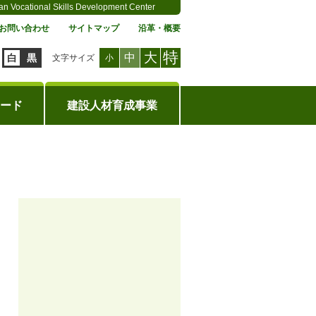
an Vocational Skills Development Center
お問い合わせ
サイトマップ
沿革・概要
特
大
中
白
黒
文字サイズ
小
ード
建設人材育成事業