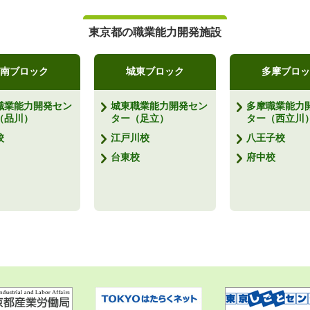
東京都の職業能力開発施設
南ブロック
城東ブロック
多摩ブロッ
職業能力開発セン
城東職業能力開発セン
多摩職業能力
（品川）
ター（足立）
ター（西立川
校
江戸川校
八王子校
台東校
府中校