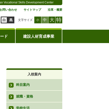
an Vocational Skills Development Center
お問い合わせ
サイトマップ
沿革・概要
特
大
中
白
黒
文字サイズ
小
ード
建設人材育成事業
入校案内
科目案内
就職・資格
学校生活