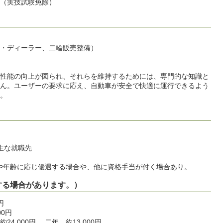
（実技試験免除）
・ディーラー、二輪販売整備）
性能の向上が図られ、それらを維持するためには、専門的な知識と
ん。ユーザーの要求に応え、自動車が安全で快適に運行できるよう
。
が主な就職先
験や年齢に応じ優遇する場合や、他に資格手当が付く場合あり。
する場合があります。）
円
0円
000円 二年 約13,000円