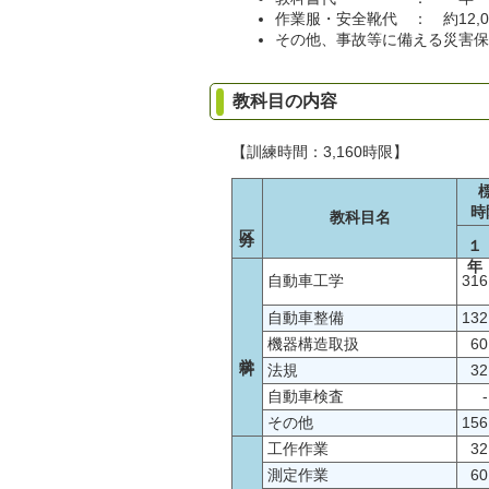
作業服・安全靴代 ： 約12,0
その他、事故等に備える災害保
教科目の内容
【訓練時間：3,160時限】
時
教科目名
区分
１年
自動車工学
316
自動車整備
132
機器構造取扱
60
学科
法規
32
自動車検査
-
その他
156
工作作業
32
測定作業
60