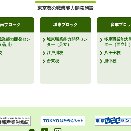
東京都の職業能力開発施設
南ブロック
城東ブロック
多摩ブロッ
職業能力開発セン
城東職業能力開発セン
多摩職業能力
（品川）
ター（足立）
ター（西立川
校
江戸川校
八王子校
台東校
府中校