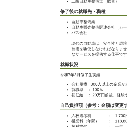
二級自動車整備士（総合） 
修了後の就職先・職種
自動車整備業
自動車販売整備関連会社（カー
バス会社
現代の自動車は、安全性と環境
技術を駆使しなければなりませ
なサービスを提供する仕事です
就職状況
令和7年3月修了生実績
会社規模 : 300人以上の企業
就職率 ： 100％
初任給 ： 20万円前後。経
自己負担額（参考：金額は変更
入校選考料 ： 1,700
授業料（年間） ： 118,80
教科書代 ： 一年 約24,