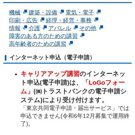
機械
建築・設備
電気・電子
印刷・広告
経理・経営・事務
情報
介護
アパレル
その他
障害のある方のための講習
高年齢者のための講習
インターネット申込（電子申請）
キャリアアップ講習
のインターネッ
ト申込(電子申請)は、
「LoGoフォー
ム」
(㈱トラストバンクの電子申請シ
ステム)により受け付けます。
「東京共同電子申請・届出サービス」では
申込できません(令和6年12月募集で運用終
了)。