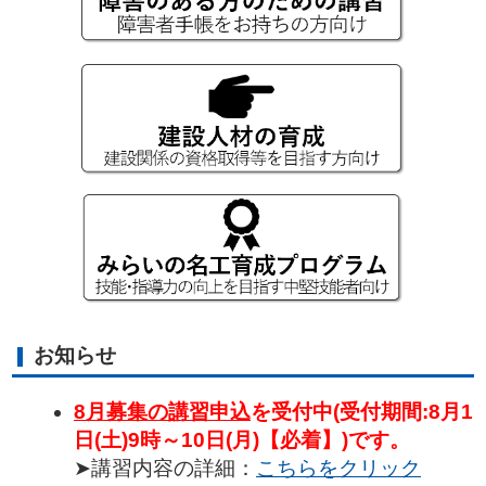
お知らせ
8月募集の講習申込
を受付中(受付期間:8月1
日(土)9時～10日(月)【必着】)です。
➤講習内容の詳細：
こちらをクリック