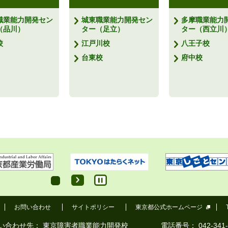
職業能力開発セン
城東職業能力開発セン
多摩職業能力
（品川）
ター（足立）
ター（西立川
校
江戸川校
八王子校
台東校
府中校
お問い合わせ
サイトポリシー
東京都公式ホームページ
い合わせ先：
東京障害者職業能力開発校
電話番号：
042-341