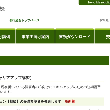
Tokyo Metropolit
背景色
都庁総合トップページ
け講習
事業主向け案内
書類ダウンロード
交
ャリアアップ講習）
、現在働いている障害者の方向けにスキルアップのための短期講習
います。
ション
【初級】の受講希望者を募集します
※新着