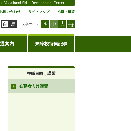
an Vocational Skills Development Center
お問い合わせ
サイトマップ
沿革・概要
特
大
中
白
黒
文字サイズ
小
通案内
東障校特集記事
在職者向け講習
在職者向け講習