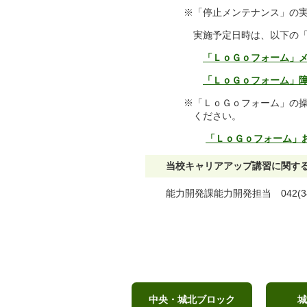
※「停止メンテナンス」の実施中
実施予定日時は、以下の「メン
「ＬｏＧｏフォーム」
「ＬｏＧｏフォーム」
※「ＬｏＧｏフォーム」の操作方
ください。
「ＬｏＧｏフォーム」
当校キャリアアップ講習に関す
能力開発課能力開発担当 042(341
中央・城北ブロック
城