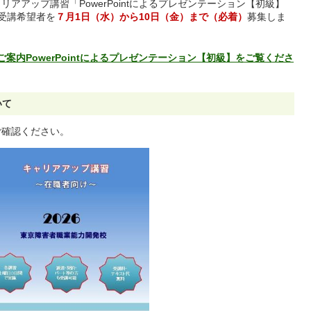
ャリアアップ講習「
PowerPoint
によるプレゼンテーション【初級】
受講希望者を
７月1日（水）から10日（金）まで
（必着）
募集しま
案内PowerPointによるプレゼンテーション【初級】をご覧くださ
いて
ご確認ください。