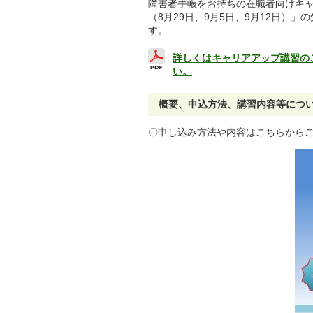
障害者手帳をお持ちの在職者向けキ
（
8
月
29
日、
9
月
5
日、
9
月
12
日
）」の
す。
詳しくはキャリアアップ講習のご
い。
概要、申込方法、講習内容等につ
〇申し込み方法や内容はこちらから