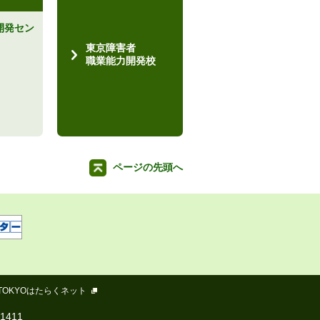
開発セン
）
東京障害者
職業能力開発校
ページの先頭へ
TOKYOはたらくネット
-1411