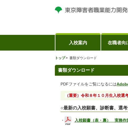
入校案内
在職者向
トップ
書類ダウンロード
書類ダウンロード
PDFファイルをご覧になるには
Adob
（重要）令和８年１０月生入校選
○最新の入校願書、診断書、選
・
入校願書（表・裏） 実務作