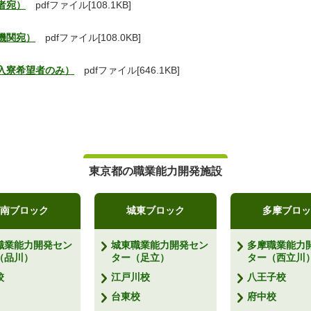
者宛）
pdfファイル[108.1KB]
機関宛）
pdfファイル[108.0KB]
入寮希望者のみ）
pdfファイル[646.1KB]
東京都の職業能力開発施設
南ブロック
城東ブロック
多摩ブロッ
職業能力開発セン
城東職業能力開発セン
多摩職業能力
（品川）
ター（足立）
ター（西立川
校
江戸川校
八王子校
台東校
府中校