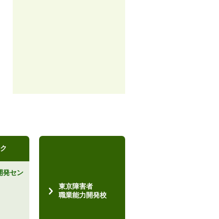
ク
開発セン
）
東京障害者
職業能力開発校