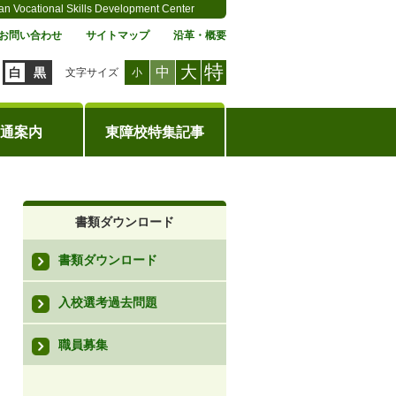
an Vocational Skills Development Center
お問い合わせ
サイトマップ
沿革・概要
特
大
中
白
黒
文字サイズ
小
通案内
東障校特集記事
書類ダウンロード
書類ダウンロード
入校選考過去問題
職員募集