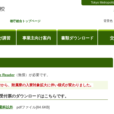
Tokyo Metropolit
背景色
都庁総合トップページ
け講習
事業主向け案内
書類ダウンロード
交
e Reader
（無償）が必要です。
考から、附属寮の入寮対象拡大に伴い様式が変わりました。
考受付票のダウンロードはこちらです。
業科以外
pdfファイル[84.6KB]