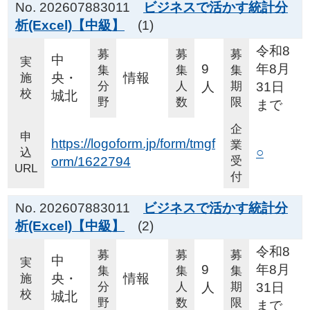
No. 202607883011
ビジネスで活かす統計分
析(Excel)【中級】
(1)
令和8
募
募
募
中
実
9
年8月
集
集
集
央・
情報
施
分
人
人
期
31日
校
城北
野
数
限
まで
企
申
https://logoform.jp/form/tmgf
業
○
込
orm/1622794
受
URL
付
No. 202607883011
ビジネスで活かす統計分
析(Excel)【中級】
(2)
令和8
募
募
募
中
実
9
年8月
集
集
集
央・
情報
施
分
人
人
期
31日
校
城北
野
数
限
まで