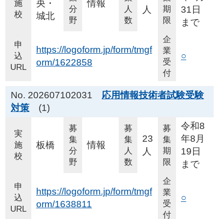
央・
情報
施
分
人
人
期
31日
校
城北
野
数
限
まで
企
申
https://logoform.jp/form/tmgf
業
○
込
orm/1622858
受
URL
付
No. 202607102031
応用情報技術者試験受験
対策
(1)
令和8
募
募
募
実
23
年8月
集
集
集
板橋
情報
施
分
人
人
期
19日
校
野
数
限
まで
企
申
https://logoform.jp/form/tmgf
業
○
込
orm/1638811
受
URL
付