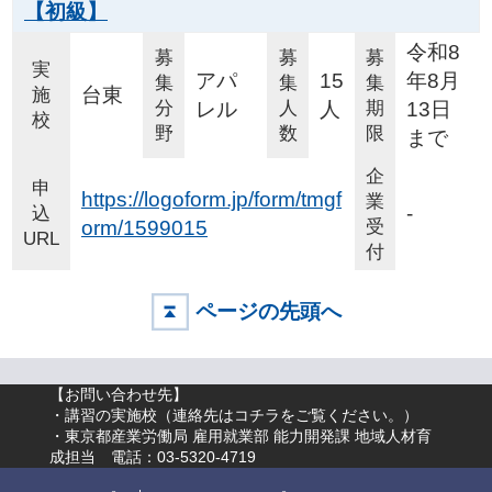
【初級】
令和8
募
募
募
実
アパ
15
年8月
集
集
集
台東
施
分
レル
人
人
期
13日
校
野
数
限
まで
企
申
https://logoform.jp/form/tmgf
業
-
込
orm/1599015
受
URL
付
ページの先頭へ
【お問い合わせ先】
・講習の実施校（
連絡先はコチラをご覧ください。
）
・東京都産業労働局 雇用就業部 能力開発課 地域人材育
成担当 電話：03-5320-4719