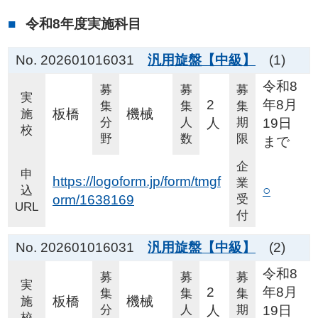
令和8年度実施科目
No. 202601016031
汎用旋盤【中級】
(1)
令和8
募
募
募
実
2
年8月
集
集
集
板橋
機械
施
分
人
人
期
19日
校
野
数
限
まで
企
申
https://logoform.jp/form/tmgf
業
○
込
orm/1638169
受
URL
付
No. 202601016031
汎用旋盤【中級】
(2)
令和8
募
募
募
実
2
年8月
集
集
集
板橋
機械
施
分
人
人
期
19日
校