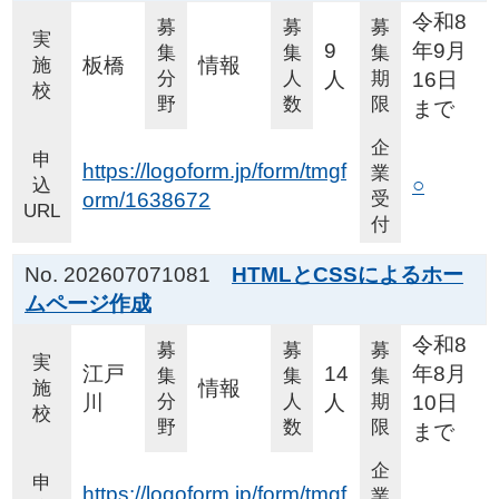
令和8
募
募
募
実
9
年9月
集
集
集
板橋
情報
施
分
人
人
期
16日
校
野
数
限
まで
企
申
https://logoform.jp/form/tmgf
業
○
込
orm/1638672
受
URL
付
No. 202607071081
HTMLとCSSによるホー
ムページ作成
令和8
募
募
募
実
江戸
14
年8月
集
集
集
情報
施
川
分
人
人
期
10日
校
野
数
限
まで
企
申
https://logoform.jp/form/tmgf
業