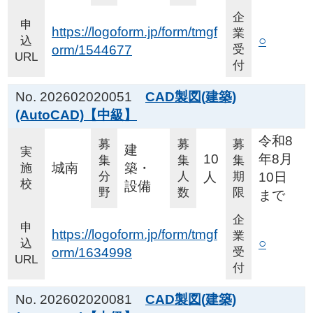
企
申
https://logoform.jp/form/tmgf
業
○
込
orm/1544677
受
URL
付
No. 202602020051
CAD製図(建築)
(AutoCAD)【中級】
令和8
募
募
募
建
実
10
年8月
集
集
集
城南
築・
施
分
人
人
期
10日
校
設備
野
数
限
まで
企
申
https://logoform.jp/form/tmgf
業
○
込
orm/1634998
受
URL
付
No. 202602020081
CAD製図(建築)