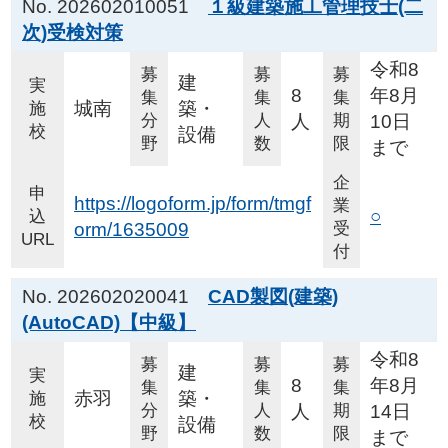
No. 202602010051
１級建築施工管理技士(二
次)受検対策
令和8
募
募
募
建
実
8
年8月
集
集
集
城南
築・
施
分
人
人
期
10日
校
設備
野
数
限
まで
企
申
https://logoform.jp/form/tmgf
業
○
込
orm/1635009
受
URL
付
No. 202602020041
CAD製図(建築)
(AutoCAD)【中級】
令和8
募
募
募
建
実
8
年8月
集
集
集
赤羽
築・
施
分
人
人
期
14日
校
設備
野
数
限
まで