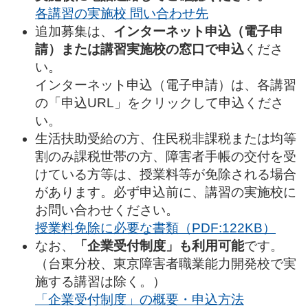
各講習の実施校 問い合わせ先
追加募集は、
インターネット申込（電子申
請）または講習実施校の窓口で申込
くださ
い。
インターネット申込（電子申請）は、各講習
の「申込URL」をクリックして申込くださ
い。
生活扶助受給の方、住民税非課税または均等
割のみ課税世帯の方、障害者手帳の交付を受
けている方等は、授業料等が免除される場合
があります。必ず申込前に、講習の実施校に
お問い合わせください。
授業料免除に必要な書類（PDF:122KB）
なお、
「企業受付制度」も利用可能
です。
（台東分校、東京障害者職業能力開発校で実
施する講習は除く。）
「企業受付制度」の概要・申込方法