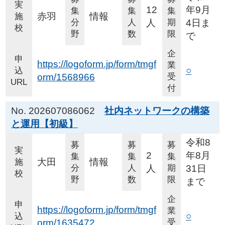
実
12
年9月
集
集
集
赤羽
情報
施
分
人
人
期
4日ま
校
野
数
限
で
企
申
https://logoform.jp/form/tmgf
業
○
込
orm/1568966
受
URL
付
No. 202607086062
社内ネットワークの構築
と運用【初級】
令和8
募
募
募
実
2
年8月
集
集
集
大田
情報
施
分
人
人
期
31日
校
野
数
限
まで
企
申
https://logoform.jp/form/tmgf
業
○
込
orm/1635472
受