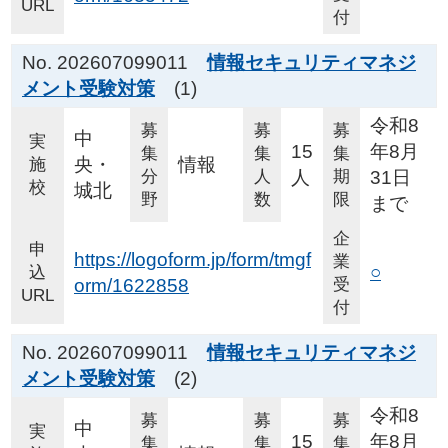
URL
付
No. 202607099011
情報セキュリティマネジ
メント受験対策
(1)
令和8
募
募
募
中
実
15
年8月
集
集
集
央・
情報
施
分
人
人
期
31日
校
城北
野
数
限
まで
企
申
https://logoform.jp/form/tmgf
業
○
込
orm/1622858
受
URL
付
No. 202607099011
情報セキュリティマネジ
メント受験対策
(2)
令和8
募
募
募
中
実
15
年8月
集
集
集