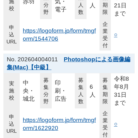
赤羽
気・
施
分
人
人
期
21日
校
電子
野
数
限
まで
企
申
https://logoform.jp/form/tmgf
業
○
込
orm/1544706
受
URL
付
No. 202604004011
Photoshopによる画像編
集(Mac)【中級】
令和8
募
募
募
中
印
実
6
年8月
集
集
集
央・
刷・
施
分
人
人
期
31日
校
城北
広告
野
数
限
まで
企
申
https://logoform.jp/form/tmgf
業
○
込
orm/1622920
受
URL
付