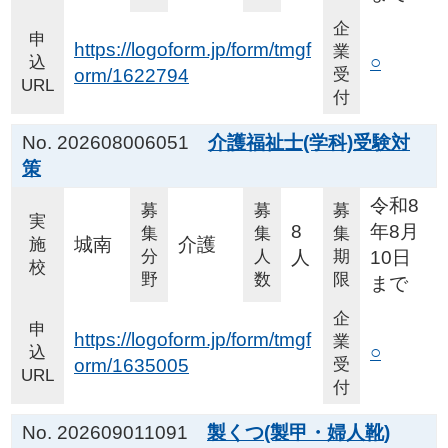
企
申
https://logoform.jp/form/tmgf
業
○
込
orm/1622794
受
URL
付
No. 202608006051
介護福祉士(学科)受験対
策
令和8
募
募
募
実
8
年8月
集
集
集
城南
介護
施
分
人
人
期
10日
校
野
数
限
まで
企
申
https://logoform.jp/form/tmgf
業
○
込
orm/1635005
受
URL
付
No. 202609011091
製くつ(製甲・婦人靴)