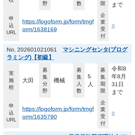
野
数
限
まで
企
申
https://logoform.jp/form/tmgf
業
○
込
orm/1638169
受
URL
付
No. 202601021061
マシニングセンタ(プログ
ラミング)【初級】
令和8
募
募
募
実
5
年8月
集
集
集
大田
機械
施
分
人
人
期
31日
校
野
数
限
まで
企
申
https://logoform.jp/form/tmgf
業
○
込
orm/1635790
受
URL
付