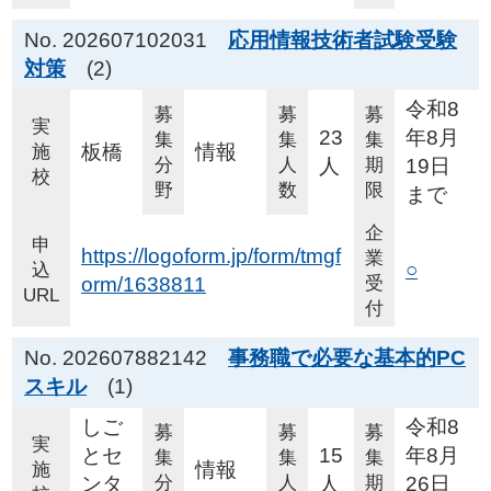
No. 202607102031
応用情報技術者試験受験
対策
(2)
令和8
募
募
募
実
23
年8月
集
集
集
板橋
情報
施
分
人
人
期
19日
校
野
数
限
まで
企
申
https://logoform.jp/form/tmgf
業
○
込
orm/1638811
受
URL
付
No. 202607882142
事務職で必要な基本的PC
スキル
(1)
しご
令和8
募
募
募
実
とセ
15
年8月
集
集
集
情報
施
ンタ
分
人
人
期
26日