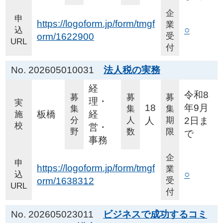
企
申
https://logoform.jp/form/tmgf
業
○
込
orm/1622900
受
URL
付
No. 202605010031
法人税の実務
経
令和8
募
募
募
理・
実
18
年9月
集
集
集
板橋
経
施
分
人
人
期
2日ま
校
営・
野
数
限
で
事務
企
申
https://logoform.jp/form/tmgf
業
○
込
orm/1638312
受
URL
付
No. 202605023011
ビジネスで成功するコミ