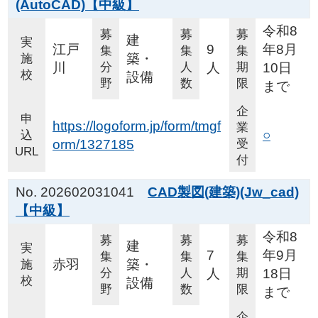
(AutoCAD)【中級】
令和8
募
募
募
建
実
江戸
9
年8月
集
集
集
築・
施
川
分
人
人
期
10日
校
設備
野
数
限
まで
企
申
https://logoform.jp/form/tmgf
業
○
込
orm/1327185
受
URL
付
No. 202602031041
CAD製図(建築)(Jw_cad)
【中級】
令和8
募
募
募
建
実
7
年9月
集
集
集
赤羽
築・
施
分
人
人
期
18日
校
設備
野
数
限
まで
企