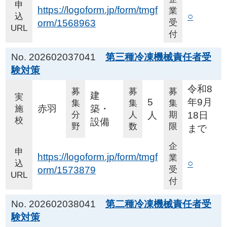
申
https://logoform.jp/form/tmgf
業
○
込
orm/1568963
受
URL
付
No. 202602037041
第三種冷凍機械責任者受
験対策
令和8
募
募
募
建
実
5
年9月
集
集
集
赤羽
築・
施
分
人
人
期
18日
校
設備
野
数
限
まで
企
申
https://logoform.jp/form/tmgf
業
○
込
orm/1573879
受
URL
付
No. 202602038041
第二種冷凍機械責任者受
験対策