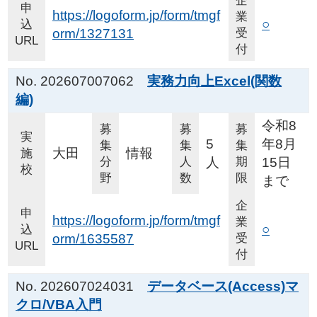
企
申
https://logoform.jp/form/tmgf
業
○
込
orm/1327131
受
URL
付
No. 202607007062
実務力向上Excel(関数
編)
令和8
募
募
募
実
5
年8月
集
集
集
大田
情報
施
分
人
人
期
15日
校
野
数
限
まで
企
申
https://logoform.jp/form/tmgf
業
○
込
orm/1635587
受
URL
付
No. 202607024031
データベース(Access)マ
クロ/VBA入門