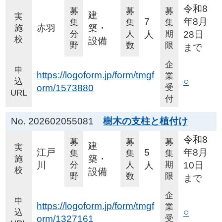
令和8
募
募
募
建
実
7
年8月
集
集
集
赤羽
築・
施
分
人
人
期
28日
校
設備
野
数
限
まで
企
申
https://logoform.jp/form/tmgf
業
○
込
orm/1573880
受
URL
付
No. 202602055081
樹木の支柱と植付け
令和8
募
募
募
建
実
江戸
5
年8月
集
集
集
築・
施
川
分
人
人
期
10日
校
設備
野
数
限
まで
企
申
https://logoform.jp/form/tmgf
業
○
込
orm/1327161
受