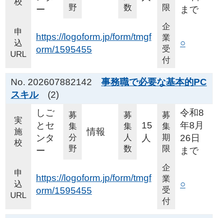
校
野
数
限
ー
まで
企
申
https://logoform.jp/form/tmgf
業
○
込
orm/1595455
受
URL
付
No. 202607882142
事務職で必要な基本的PC
スキル
(2)
しご
令和8
募
募
募
実
とセ
15
年8月
集
集
集
情報
施
ンタ
分
人
人
期
26日
校
野
数
限
ー
まで
企
申
https://logoform.jp/form/tmgf
業
○
込
orm/1595455
受
URL
付