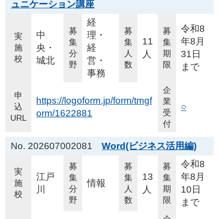
ュニケーション講座
経
令和8
募
募
募
中
理・
実
11
年8月
集
集
集
央・
経
施
分
人
人
期
31日
校
城北
営・
野
数
限
まで
事務
企
申
https://logoform.jp/form/tmgf
業
○
込
orm/1622881
受
URL
付
No. 202607002081
Word(ビジネス活用編)
令和8
募
募
募
実
江戸
13
年8月
集
集
集
情報
施
川
分
人
人
期
10日
校
野
数
限
まで