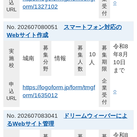
○
込
orm/1327102
受
URL
付
No. 202607080051
スマートフォン対応の
Webサイト作成
令和8
募
募
募
実
10
年8月
集
集
集
城南
情報
施
分
人
人
期
10日
校
野
数
限
まで
企
申
https://logoform.jp/form/tmgf
業
○
込
orm/1635012
受
URL
付
No. 202607083041
ドリームウィーバーによ
るWebサイト管理
令和8
募
募
募