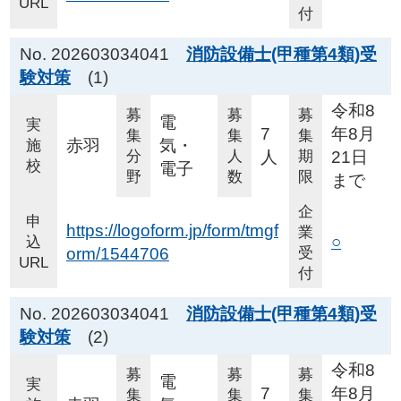
URL
付
No. 202603034041
消防設備士(甲種第4類)受
験対策
(1)
令和8
募
募
募
電
実
7
年8月
集
集
集
赤羽
気・
施
分
人
人
期
21日
校
電子
野
数
限
まで
企
申
https://logoform.jp/form/tmgf
業
○
込
orm/1544706
受
URL
付
No. 202603034041
消防設備士(甲種第4類)受
験対策
(2)
令和8
募
募
募
電
実
7
年8月
集
集
集