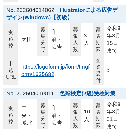
No. 202604014062
Illustratorによる広告デ
ザイン(Windows)【初級】
令和8
募
募
募
印
実
3
年8月
集
集
集
大田
刷・
施
分
人
人
期
15日
校
広告
野
数
限
まで
企
申
https://logoform.jp/form/tmgf
業
○
込
orm/1635682
受
URL
付
No. 202604019011
色彩検定(2級)受検対策
令和8
募
募
募
中
印
実
10
年8月
集
集
集
央・
刷・
施
分
人
人
期
31日
校
城北
広告
野
数
限
まで