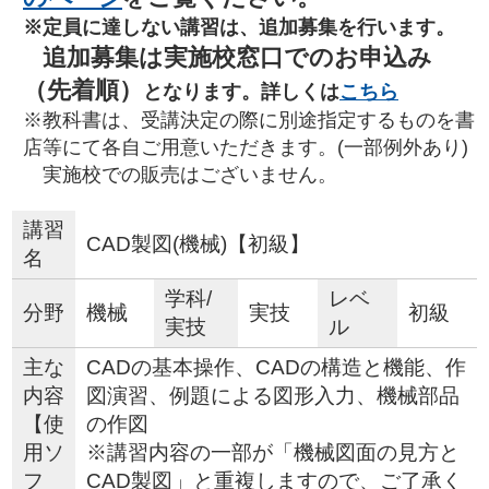
※定員に達しない講習は、追加募集を行います。
追加募集は実施校窓口でのお申込み
（先着順）
となります。詳しくは
こちら
※教科書は、受講決定の際に別途指定するものを書
店等にて各自ご用意いただきます。(一部例外あり)
実施校での販売はございません。
講習
CAD製図(機械)【初級】
名
学科/
レベ
分野
機械
実技
初級
実技
ル
主な
CADの基本操作、CADの構造と機能、作
内容
図演習、例題による図形入力、機械部品
【使
の作図
用ソ
※講習内容の一部が「機械図面の見方と
フ
CAD製図」と重複しますので、ご了承く