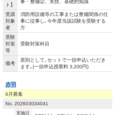
事・整備②、実技、基礎的知識
ト】
受講
消防用設備等の工事または整備関係の仕
対象
事に従事し､今年度当該試験を受験する
者
方
受験
対策
受験対策科目
等
原則として､セットで一括申込いただき
備考
ます｡(一括申込授業料 3,200円)
赤羽
6月募集
No. 202603034041
実施日