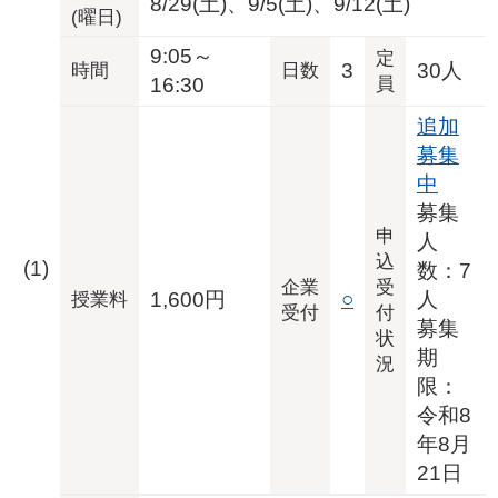
8/29(土)、9/5(土)、9/12(土)
(曜日)
9:05～
定
3
30人
時間
日数
16:30
員
追加
募集
中
募集
申
人
込
(1)
数：7
企業
受
1,600円
○
人
授業料
受付
付
募集
状
期
況
限：
令和8
年8月
21日