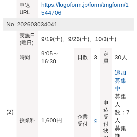
https://logoform.jp/form/tmgform/1
申込
URL
544706
No. 202603034041
実施日
9/19(土)、9/26(土)、10/3(土)
(曜日)
9:05～
定
3
30人
時間
日数
16:30
員
追加
募集
中
募集
申
人
込
(2)
数：7
企業
受
1,600円
○
人
授業料
受付
付
募集
状
期