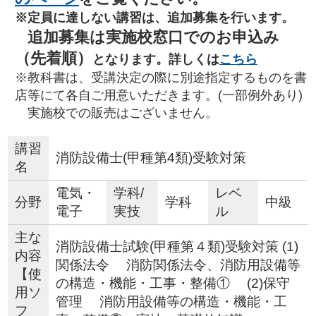
※定員に達しない講習は、追加募集を行います。
追加募集は実施校窓口でのお申込み
（先着順）
となります。詳しくは
こちら
※教科書は、受講決定の際に別途指定するものを書
店等にて各自ご用意いただきます。(一部例外あり)
実施校での販売はございません。
講習
消防設備士(甲種第4類)受験対策
名
電気・
学科/
レベ
分野
学科
中級
電子
実技
ル
主な
消防設備士試験(甲種第４類)受験対策 (1)
内容
関係法令 消防関係法令、消防用設備等
【使
の構造・機能・工事・整備① (2)保守
用ソ
管理 消防用設備等の構造・機能・工
フ