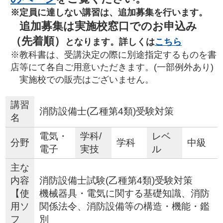
※定員に達しない講習は、追加募集を行います。
追加募集は実施校窓口でのお申込み
（先着順）
となります。詳しくは
こちら
※教科書は、受講決定の際に別途指定するものを書
店等にて各自ご用意いただきます。(一部例外あり)
実施校での販売はございません。
講習
消防設備士(乙種第4類)受験対策
名
電気・
学科/
レベ
分野
学科
中級
電子
実技
ル
主な
内容
消防設備士試験(乙種第4類)受験対策
【使
機械器具・電気に関する基礎知識、消防
用ソ
関係法令、消防設備等の構造・機能・鑑
フ
別