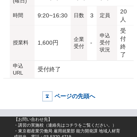
(曜日)
20
9:20~16:30
3
時間
日数
定員
人
受
申込
付
企業
1,600円
-
授業料
受付
受付
終
状況
了
申込
受付終了
URL
ページの先頭へ
【お問い合わせ先】
・講習の実施校（
連絡先はコチラをご覧ください。
）
・東京都産業労働局 雇用就業部 能力開発課 地域人材育
成担当 電話：03-5320-4719