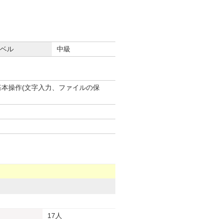
ベル
中級
基本操作(文字入力、ファイルの保
17人