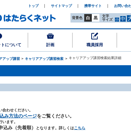
トップ
サイトマップ
携帯サイト
お問い合
文字
白
黒
背景色
中
サイズ
小
ットについて
計画
職員採用
キャリアアップ講習検索結果詳細
アアップ講習
キャリアアップ講習検索
い合わせください。
込み方法のページ
をご覧ください。
行います。
申込み（先着順）
となります。詳しくは
こちら