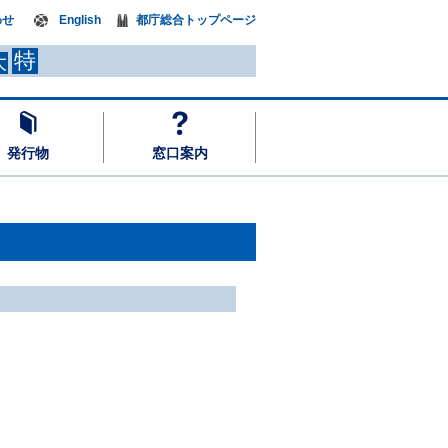
わせ
English
都庁総合トップページ
特
大
発行物
窓口案内