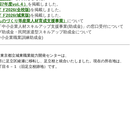
年度vol.４）
を掲載しました。
2026(全校版)
を掲載しました。
2026(城東版)
を掲載しました。
ものづくり等産業人材育成支援事業）
について
「中小企業人材スキルアップ支援事業(助成金)」
の
窓口受付について
ップ助成金・民間派遣型スキルアップ助成金について
業職業訓練助成金)
た東京都立城東職業能力開発センターは、
移転し、足立校と統合いたしました。現在の所在地は、
目６－１（旧足立校跡地）です。