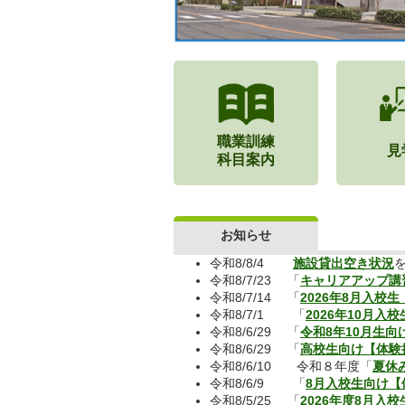
職業訓練
見
科目案内
お知らせ
令和8/8/4
施設貸出空き状況
令和8/7/23 「
キャリアアップ講
令和8/7/14 「
2026年8月入校
令和8/7/1 「
2026年10月入
令和8/6/29 「
令和8年10月生
令和8/6/29 「
高校生向け【体験
令和8/6/10 令和８年度「
夏休
令和8/6/9 「
8月入校生向け【
令和8/5/25 「
2026年度8月入