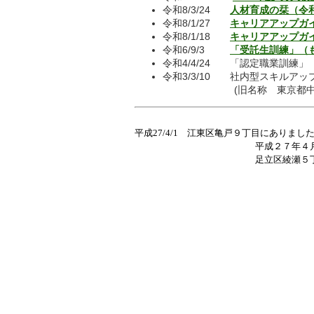
令和8/3/24
人材育成の栞（令和7
令和8/1/27
キャリアアップガイド
令和8/1/18
キャリアアップガイド
令和6/9/3
「受託生訓練」（
令和4/4/24
「認定職業訓練」
令和3/3/10 社内型スキルア
(旧名称 東京都中小企
平成27/4/1
江東区亀戸９丁目にありまし
平成２７年４月に足立区綾瀬に
足立区綾瀬５丁