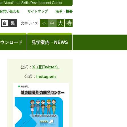
an Vocational Skills Development Center
お問い合わせ
サイトマップ
沿革・概要
特
大
中
白
黒
文字サイズ
小
ウンロード
見学案内・NEWS
公式：
X（旧Twitter）
公式：
Instagram