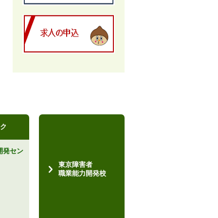
ク
開発セン
）
東京障害者
職業能力開発校