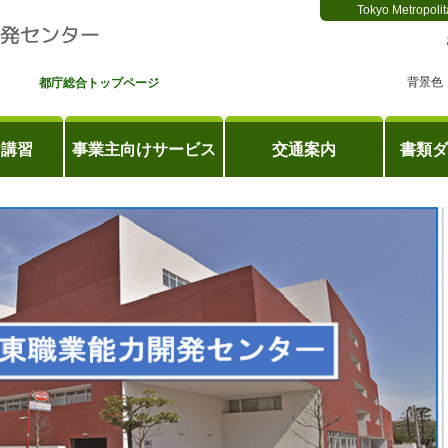
Tokyo Metropolit
背景色
都庁総合トップページ
け講習
事業主向けサービス
交通案内
書類ダ