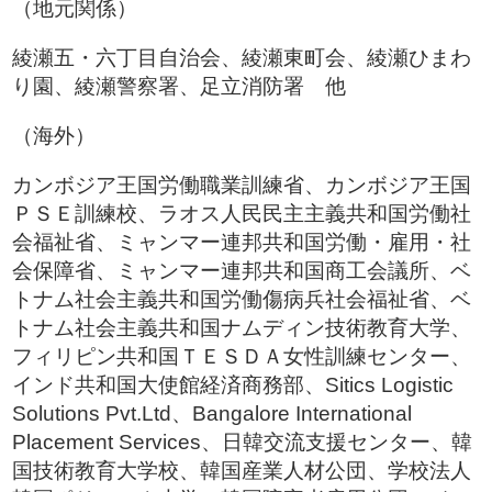
（地元関係）
綾瀬五・六丁目自治会、綾瀬東町会、綾瀬ひまわ
り園、綾瀬警察署、足立消防署 他
（海外）
カンボジア王国労働職業訓練省、カンボジア王国
ＰＳＥ訓練校、ラオス人民民主主義共和国労働社
会福祉省、ミャンマー連邦共和国労働・雇用・社
会保障省、ミャンマー連邦共和国商工会議所、ベ
トナム社会主義共和国労働傷病兵社会福祉省、ベ
トナム社会主義共和国ナムディン技術教育大学、
フィリピン共和国ＴＥＳＤＡ女性訓練センター、
インド共和国大使館経済商務部、Sitics Logistic
Solutions Pvt.Ltd、Bangalore International
Placement Services、日韓交流支援センター、韓
国技術教育大学校、韓国産業人材公団、学校法人