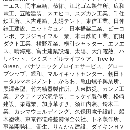
ーエス、岡本車輌、恭祐、江北ゴム製作所、広和
電工、五陵建装、スエヒロ、スズカン工業、千住
鉄工所、大吉運輸、太陽テント、東信工業、日伸
鉄工建設、ニットキュア、日本橋梁工業、ピーコ
ンポ、フジジョイフル工業、本田鉄筋工業、前田
ダクト工業、槇野産業、横引シャッター、エフエ
ス、晴海苑、富士建築設備、太陽、大洋電熱、ハ
リバット、シミズ・ビルライフケア、Tree to
Green、パナソニックプロイエサービス、グロー
ブシップ、親和、マルイキットセンター、朝日ト
ータルマネジメント、からあ、亀山螺子興業所、
黒澤金型、竹内精器製作所、大東防災、カンノ工
業、アクティブ穴沢塗装、ニッケイ製作所、松崎
建設、栄電業、加藤革すき、須江内装、鈴木工
業、カシマウェルディング、久保田電子設計、船
木塗装、東京都道路整備保全公社、トネ製作所、
事業開発社、喬生、りんかん建設、ダイキンＨＶ