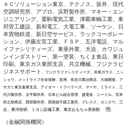
ＡＣソリューション東京、テクノス、坂井、現代
空調研究所、アプロ、浜野製作所、マキー・エン
ジニアリング、栗駒電気工業、津覇車輌工業、東
邦管工建設、新和電工、大電工事、ソーケン、日
本貨物鉄道、新日空サービス、ラックコーポレー
ション、伊藤左官工業、ＦＳＰ、五洋電設、マル
イファシリティーズ、東亜外業、大迫、カワジュ
ンインダストリー、第一塗装、ちくま食品、東日
印刷、東京ガス東部支店、共立機械、フジクラビ
ジネスサポート
、フジクラファシリティーズ、井尾ガラス、ニッ
ショウ、メットライフ生命保険、若洲、長谷川萬治商店、大雄開発、ア
サガミ東京倉庫支店、アイオー・トラベラーズ、マーヤ、ミライト、三
代川製作所、太平製作所、日本ビル総合管理、盛電舎、ニードル、宮本
三
卯之助商店、西部製作所、西尾硝子鏡工業所、プレスク、カンクウ、
他
企、東洋技研、ミヨシ設備工業、東京おもちゃ美術館
（金融関係機関）