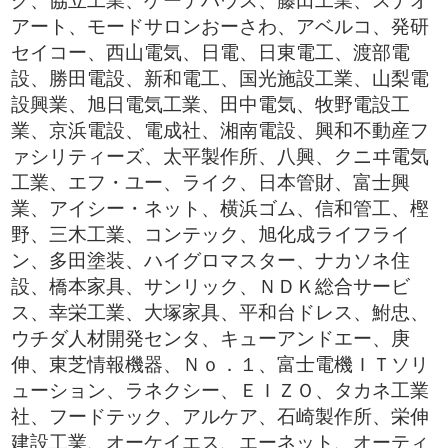
グ、協立工業、ゲーテハウス、藤田工業、スナオ
アート、モードサロンおーさわ、アベルコ、発研
セイコー、西山電気、日電、日東電工、渡部電
設、勝田電設、新和電工、国光施設工業、山梨電
設興業、旭日電気工業、田中電気、牧野電設工
業、京浜電設、電成社、湘南電設、興和不動産フ
ァシリティーズ、太平製作所、八興、クニヰ電気
工業、エフ・ユー、ライク、日本管財、富士興
業、アイシー・ネット、横浜ゴム、信和管工、樫
野、三木工業、コンテック、旭化成ライフライ
ン、多田塗装、ハイグロマスター、ナカソネ住
設、橋本家具、サンリック、ＮＤＫ総合サービ
ス、幸栄工業、大塚家具、平和台ドレス、鮒忠、
ウチダ人材開発センタ、キューアンドエー、庚
伸、東芝情報機器、Ｎｏ．１、富士電機ＩＴソリ
ューション、ラネクシー、ＥＩＺＯ、タカネ工業
社、フードテック、アルケア、石崎製作所、栄伸
建設工業、オーケイエス、エーネット、オーティ