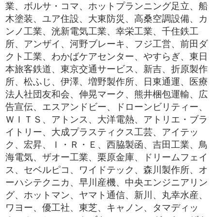
業、ボルサ・コマ、ホットプランニング足立、船
木塗装、ユア住設、大東防災、高桑空調設備、カ
ンノ工業、洸新電気工業、幸栄工業、千住鉄工
所、アンザイ、河野ブレーキ、フジ工営、前田ダ
クト工業、わかばケアセンター、やすらぎ、東日
本旅客鉄道、東京交通サービス、新吉、折原製作
所、松ふじ、伊澤、増野製作所、日東通運、医療
法人社団友和会、伸晃マーク、熊井梱包運輸、広
告宣伝、エスアンドビー、ドローンビリティー、
ＷＩＴＳ、アトンス、大洋電熱、アトリエ・ブラ
イトリー、大成プラスティクス工芸、アイテッ
ク、宏昇、Ｉ・Ｒ・Ｅ、西脇製函、吉田工業、鳥
海電気、ザオー工業、栗原金庫、ドリームフェイ
ス、セベルピコ、ワイドテック、森川製作所、オ
ーハシテクニカ、早川産機、中央エンジニアリン
グ、ホットマン、ヤマト通信、新川、丸幸水産、
ワヨー、優工社、東芝、キャノン、タマディッ