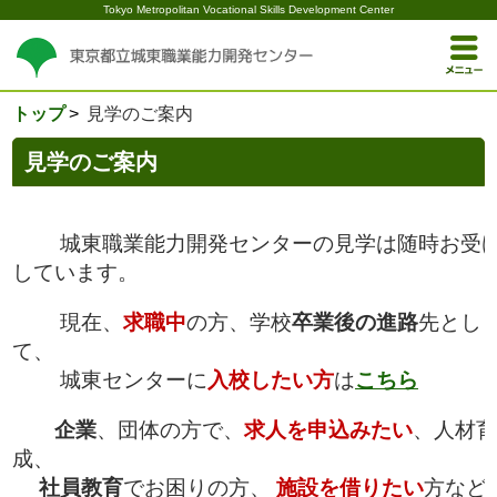
Tokyo Metropolitan Vocational Skills Development Center
トップ
見学のご案内
見学のご案内
城東職業能力開発センターの見学は随時お受
しています。
現在、
求職中
の方、学校
卒業後の進路
先とし
て、
城東センターに
入校したい方
は
こちら
企業
、団体の方で、
求人を申込みたい
、人材育
成、
社員教育
でお困りの方、
施設を借りたい
方など