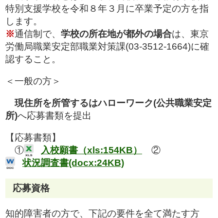
特別支援学校を令和８年３月に卒業予定の方を指
します。
※
通信制で、
学校の所在地が都外の場合
は、東京
労働局職業安定部職業対策課(03-3512-1664)に確
認すること。
＜一般の方＞
現住所を所管するはハローワーク(公共職業安定
所)
へ応募書類を提出
【応募書類】
①
入校願書（xls:154KB）
②
状況調査書(docx:24KB)
応募資格
知的障害者の方で、下記の要件を全て満たす方