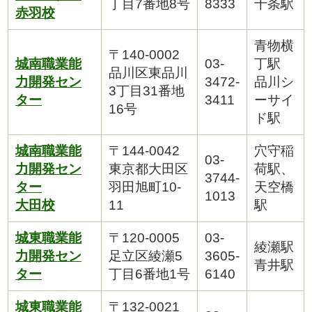
丁目7番地8号
8333
十条駅
赤羽校
青物横
〒140-0002
城南職業能
03-
丁駅
品川区東品川
力開発セン
3472-
品川シ
3丁目31番地
ター
3411
ーサイ
16号
ド駅
城南職業能
〒144-0042
穴守稲
03-
力開発セン
東京都大田区
荷駅、
3744-
ター
羽田旭町10-
天空橋
1013
大田校
11
駅
城東職業能
〒120-0005
03-
綾瀬駅
力開発セン
足立区綾瀬5
3605-
青井駅
ター
丁目6番地1号
6140
城東職業能
〒132-0021