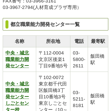
FAX番号：03-3966-3161
03-3967-2794(人材育成プラザ専用）
都立職業能力開発センター一覧
名称
所在地
電話
最寄駅
中央・城北
〒112-0004
03-
飯田橋
職業能力開
文京区後楽1
5800-
駅
発センター
丁目9番地5号
2611
〒102-0072
中央・城北
東京都千代田
職業能力開
区飯田橋3丁
03-
飯田橋
発センター
目10番地3号
5211-
駅
しごとセン
東京しごとセ
8181
ター校
ンター（10～