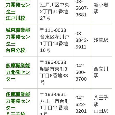
03-
力開発セン
江戸川区中央
新小岩
5607-
ター
2丁目31番地
駅
3681
江戸川校
27号
城東職業能
〒111-0033
03-
力開発セン
台東区花川戸
3843-
浅草駅
ター
1丁目14番地
5911
台東分校
16号
〒196-0033
多摩職業能
042-
昭島市東町3
西立川
力開発セン
500-
丁目6番地33
駅
ター
8700
号
多摩職業能
〒193-0931
042-
八王子
力開発セン
八王子市台町
622-
駅
ター
1丁目11番地
8201
山田駅
八王子校
1号