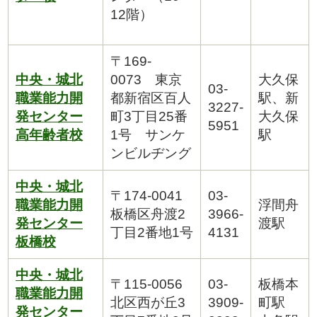
12階）
〒169-
中央・城北
0073 東京
大久保
03-
職業能力開
都新宿区百人
駅、新
3227-
発センター
町3丁目25番
大久保
5951
高年齢者校
1号 サンケ
駅
ンビルヂング
中央・城北
〒174-0041
03-
職業能力開
浮間舟
板橋区舟渡2
3966-
発センター
渡駅
丁目2番地1号
4131
板橋校
中央・城北
〒115-0056
03-
板橋本
職業能力開
北区西が丘3
3909-
町駅
発センター