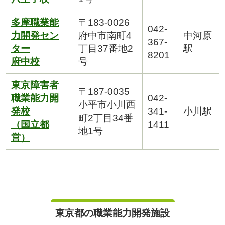
多摩職業能
〒183-0026
042-
力開発セン
府中市南町4
中河原
367-
ター
丁目37番地2
駅
8201
府中校
号
東京障害者
〒187-0035
職業能力開
042-
小平市小川西
発校
341-
小川駅
町2丁目34番
（国立都
1411
地1号
営）
東京都の職業能力開発施設