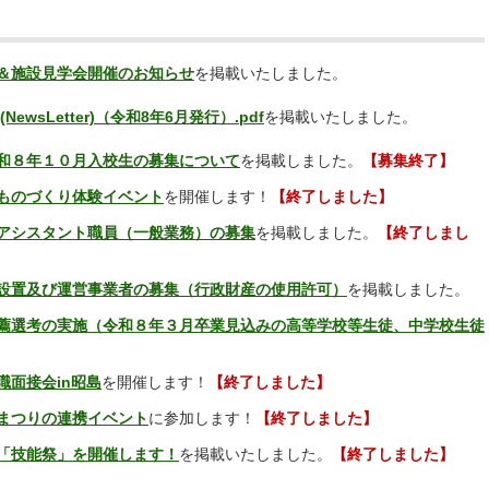
＆施設見学会開催のお知らせ
を掲載いたしました。
5(NewsLetter)（令和8年6月発行）.pdf
を掲載いたしました。
和８年１０月入校生の募集について
を掲載しました。
【募集終了】
ものづくり体験イベント
を開催します！
【終了しました】
アシスタント職員（一般業務）の募集
を掲載しました。
【終了しまし
設置及び運営事業者の募集（行政財産の使用許可）
を掲載しました。
薦選考の実施（令和８年３月卒業見込みの高等学校等生徒、中学校生徒
職面接会in昭島
を開催します！
【終了しました】
まつりの連携イベント
に参加します！
【終了しました】
「技能祭」を開催します！
を掲載いたしました。
【終了しました】