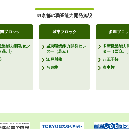
東京都の職業能力開発施設
南ブロック
城東ブロック
多摩ブロッ
職業能力開発セン
城東職業能力開発セン
多摩職業能力
（品川）
ター（足立）
ター（西立川
校
江戸川校
八王子校
台東校
府中校