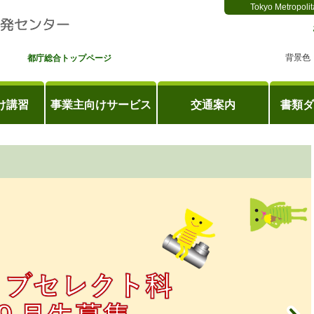
Tokyo Metropolit
背景色
都庁総合トップページ
け講習
事業主向けサービス
交通案内
書類ダ