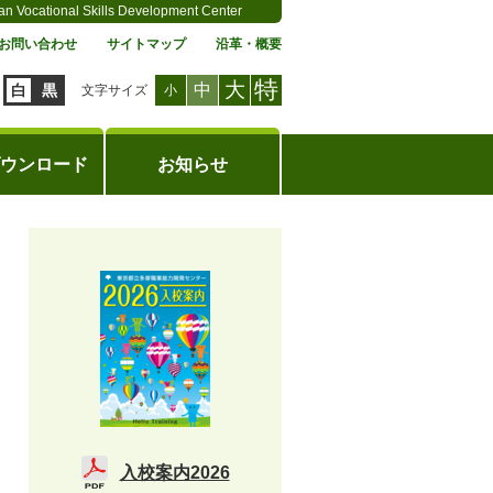
an Vocational Skills Development Center
お問い合わせ
サイトマップ
沿革・概要
特
大
中
白
黒
文字サイズ
小
ウンロード
お知らせ
入校案内2026