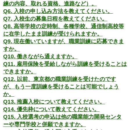
練の内容、取れる資格、進路など）。
Q6. 入校の申し込み方法を教えてください。
Q7. 入校生の募集日程を教えてください。
Q8. 高等学校の定時制、各種学校、通信制高校等
に在学したまま訓練が受けられますか。
Q9. 現在働いていますが、職業訓練に応募できま
すか。
Q10. 働きながら通えますか。
Q11. 雇用保険を受給しながら訓練を受けることは
できますか。
Q12. 以前、東京都の職業訓練を受けたのです
が、もう一度訓練を受けることは可能でしょう
か。
Q13. 推薦入校について教えてください。
Q14. 優先枠について教えてください。
Q15. 入校選考の申込は他の職業能力開発センタ
ーや専門学校と併願できますか。