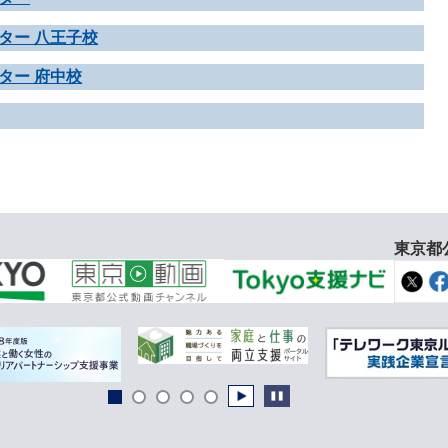
ター 八王子校
ター 府中校
東京都