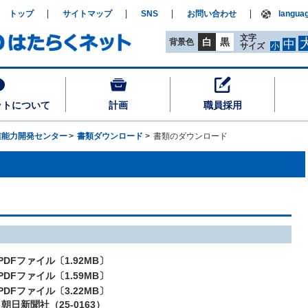
トップ
サイトマップ
SNS
お問い合わせ
langua
文字
白
黒
背景色
中
サイズ
小
ットについて
計画
職員採用
業能力開発センター
書類ダウンロード
書類のダウンロード
PDF
ファイル〔1.92MB〕
PDF
ファイル〔1.59MB〕
PDF
ファイル〔3.22MB〕
日新聞社（25-0163）