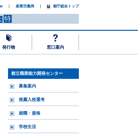
ge
産業労働局
都庁総合トップ
特
大
発行物
窓口案内
都立職業能力開発センター
募集案内
推薦入校選考
就職・資格
学校生活