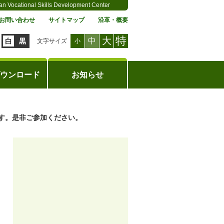
an Vocational Skills Development Center
お問い合わせ
サイトマップ
沿革・概要
特
大
中
白
黒
文字サイズ
小
ウンロード
お知らせ
す。是非ご参加ください。