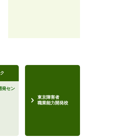
ク
開発セン
）
東京障害者
職業能力開発校