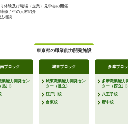
り体験及び職場（企業）見学会の開催
練修了生の人材紹介
法相談
東京都の職業能力開発施設
南ブロック
城東ブロック
多摩ブロッ
職業能力開発セン
城東職業能力開発セン
多摩職業能力
（品川）
ター（足立）
ター（西立川
校
江戸川校
八王子校
台東校
府中校