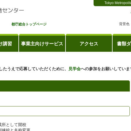
Tokyo Metropolit
背景色
都庁総合トップページ
け講習
事業主向けサービス
アクセス
書類ダ
したうえで応募していただくために、
見学会
への参加をお願いしていま
成所として開校
訓練校と名称変更