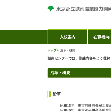
入校案内
在職者向
トップ
沿革・概要
城南センターでは、訓練内容をよく理解
沿革・概要
沿革
昭和15年 東京府幹部機械工養
昭和46年 東京都品川高等職業