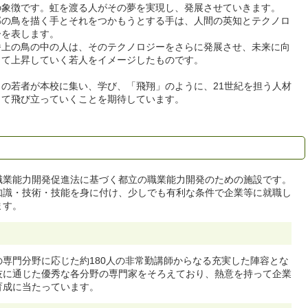
の象徴です。虹を渡る人がその夢を実現し、発展させていきます。
部の鳥を描く手とそれをつかもうとする手は、人間の英知とテクノロ
ーを表します。
番上の鳥の中の人は、そのテクノロジーをさらに発展させ、未来に向
って上昇していく若人をイメージしたものです。
くの若者が本校に集い、学び、「飛翔」のように、21世紀を担う人材
して飛び立っていくことを期待しています。
職業能力開発促進法に基づく都立の職業能力開発のための施設です。
知識・技術・技能を身に付け、少しでも有利な条件で企業等に就職し
ます。
専門分野に応じた約180人の非常勤講師からなる充実した陣容とな
技に通じた優秀な各分野の専門家をそろえており、熱意を持って企業
育成に当たっています。