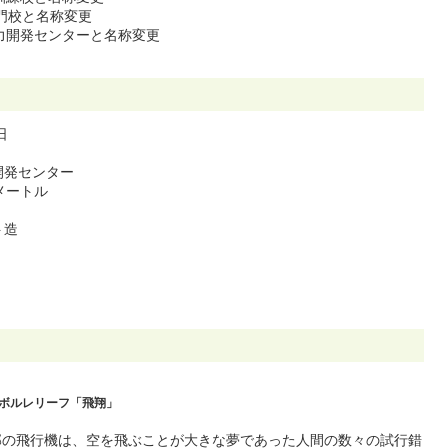
門校と名称変更
力開発センターと名称変更
日
開発センター
メートル
ト造
ボルレリーフ「飛翔」
部の飛行機は、空を飛ぶことが大きな夢であった人間の数々の試行錯