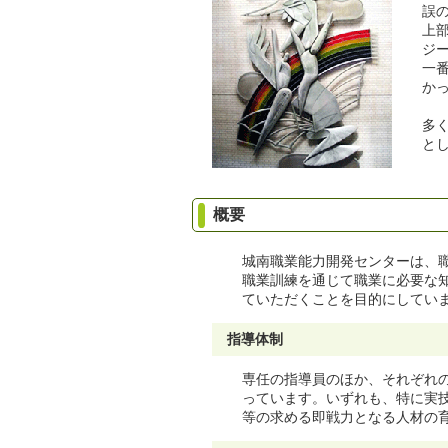
誤
上
ジ
一
か
多
と
概要
城南職業能力開発センターは、
職業訓練を通じて職業に必要な
ていただくことを目的にしてい
指導体制
専任の指導員のほか、それぞれの
っています。いずれも、特に実
等の求める即戦力となる人材の