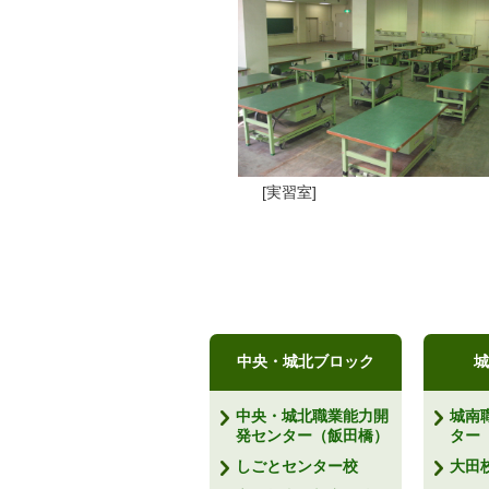
[実習室]
中央・城北ブロック
城
中央・城北職業能力開
城南
発センター（飯田橋）
ター
しごとセンター校
大田