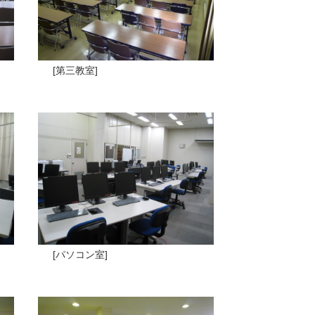
[第三教室]
[パソコン室]