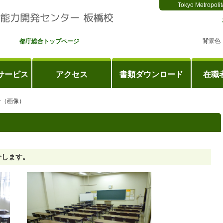
Tokyo Metropolit
背景色
都庁総合トップページ
サービス
アクセス
書類ダウンロード
在職
介（画像）
介します。