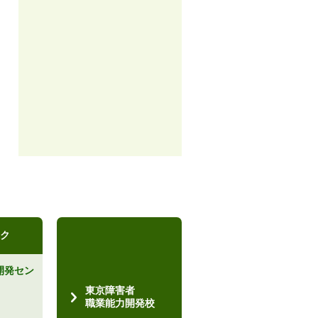
ク
開発セン
）
東京障害者
職業能力開発校