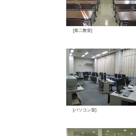
[第二教室]
[パソコン室]