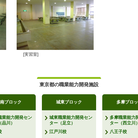
[実習室]
東京都の職業能力開発施設
南ブロック
城東ブロック
多摩ブロッ
職業能力開発セン
城東職業能力開発セン
多摩職業能力
（品川）
ター（足立）
ター（西立川
校
江戸川校
八王子校