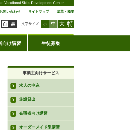
an Vocational Skills Development Center
お問い合わせ
サイトマップ
沿革・概要
特
大
中
白
黒
文字サイズ
小
者向け講習
生徒募集
事業主向けサービス
求人の申込
施設貸出
在職者向け講習
オーダーメイド型講習