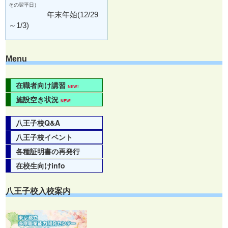
その翌平日）
年末年始(12/29
～1/3)
Menu
在職者向け講習
NEW!
施設空き状況
NEW!
八王子校Q&A
八王子校イベント
各種証明書の再発行
在校生向けinfo
八王子校入校案内