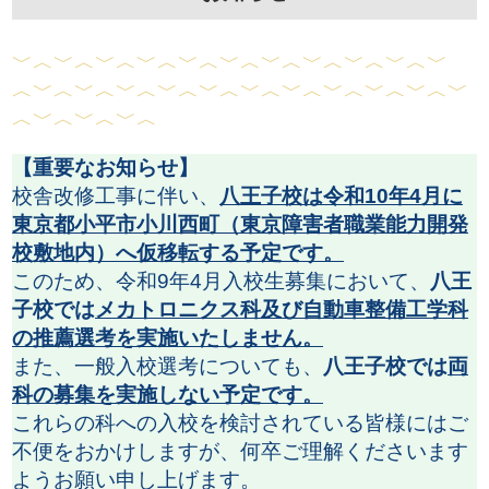
﹀︿﹀︿﹀︿﹀︿﹀︿﹀︿﹀︿﹀
︿﹀︿﹀︿﹀
︿﹀︿﹀︿﹀︿﹀︿﹀︿﹀︿﹀︿﹀︿﹀︿﹀︿﹀
︿﹀
︿﹀︿﹀︿
【重要なお知らせ】
校舎改修工事に伴い、
八王子校は令和10年4月に
東京都小平市小川西町（東京障害者職業能力開発
校敷地内）へ仮移転する予定です。
このため、令和9年4月入校生募集において、
八王
子校では
メカトロニクス科及び自動車整備工学科
の推薦選考を実施いたしません。
また、一般入校選考についても、
八王子校では
両
科の募集を実施しない予定です。
これらの科への入校を検討されている皆様にはご
不便をおかけしますが、何卒ご理解くださいます
ようお願い申し上げます。