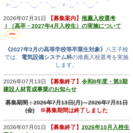
˙✧⋅.˳˳.⋅ॱ˙ ˙ॱ⋅.˳˳.⋅ॱ˙ ˙ॱᐧ.˳˳.⋅ ˙✧⋅.˳˳.⋅ॱ˙ ˙ॱ⋅.˳˳.⋅ॱ˙
2026年07月31日
【募集案内】
推薦入校選考
Ⅰ（高卒・2027年4月入校生）の実施について
《2027年3月の高等学校等卒業生対象》
八王子校
では、
電気設備システム科
の推薦入校選考を実施
します。
2026年07月13日
【募集終了】
令和8年度・第3期
建設人材育成事業のお知らせ
募集期間：2026年7月13日(月)～2026年7月31日
(金)
※募集期間は終了しました
2026年07月01日
【募集終了】
2026年10月入校生