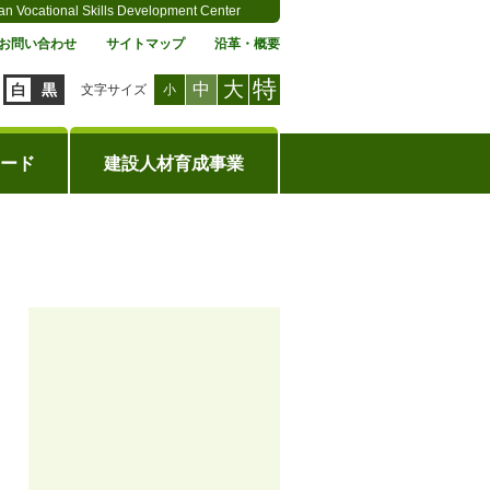
an Vocational Skills Development Center
お問い合わせ
サイトマップ
沿革・概要
特
大
中
白
黒
文字サイズ
小
ード
建設人材育成事業