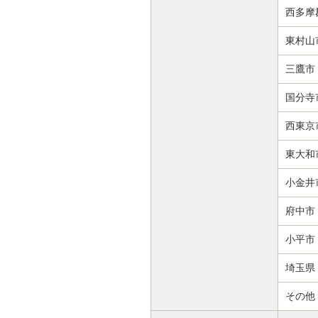
西多摩
東村山
三鷹市
国分寺
西東京
東大和
小金井
府中市
小平市
埼玉県
その他