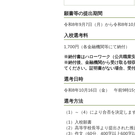
願書等の提出期間
令和8年9月7日（月）から令和8年1
入校選考料
1,700円（各金融機関等にて納付）
※納付書はハローワーク（公共職業
※納付後、金融機関から受け取る領
てください。証明書がない場合、受
選考日時
令和8年10月16日（金） 午前9時1
選考方法
（1）～（4）により合否を決定しま
（1）入校願書
（2）高等学校長等より提出された推
（3）作文（60分、400字以上600字