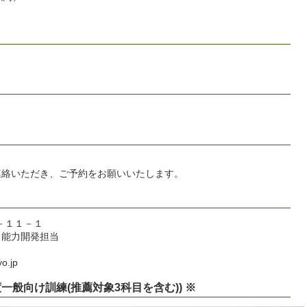
連絡いただき、ご予約をお願いいたします。
１－１１－１
 能力開発担当
o.jp
一般向け訓練(推薦対象3科目を含む)) ※