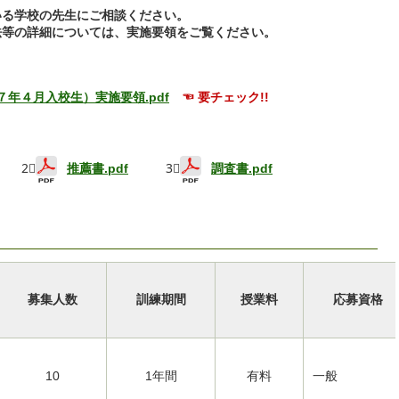
いる学校の先生にご相談ください。
法等の詳細については、実施要領をご覧ください。
年４月入校生）実施要領.pdf
☜ 要チェック!!
2⃣
推薦書.pdf
3⃣
調査書.pdf
募集人数
訓練期間
授業料
応募資格
10
1年間
有料
一般