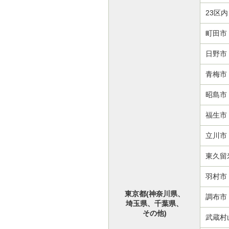
23区内
町田市
日野市
青梅市
昭島市
福生市
立川市
東久留
羽村市
東京都(神奈川県、
調布市
埼玉県、千葉県、
その他)
武蔵村