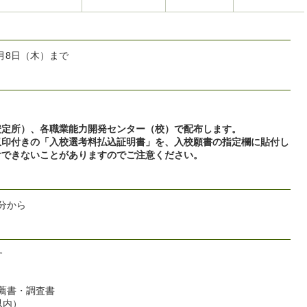
0月8日（木）まで
安定所）、各職業能力開発センター（校）で配布します。
収印付きの「入校選考料払込証明書」を、入校願書の指定欄に貼付し
付できないことがありますのでご注意ください。
5分から
す
薦書・調査書
以内）