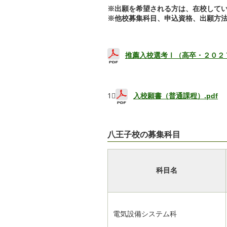
※出願を希望される方は、在校して
※他校募集科目、申込資格、出願方
推薦入校選考Ⅰ（高卒・２０２７
1⃣
入校願書（普通課程）.pdf
八王子校の募集科目
科目名
電気設備システム科