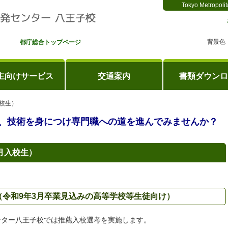
Tokyo Metropolit
背景色
都庁総合トップページ
主向けサービス
交通案内
書類ダウンロ
入校生）
、技術を身につけ専門職への道を進んでみませんか？
月入校生）
令和9年3月卒業見込みの高等学校等生徒向け）
ンター八王子校では推薦入校選考を実施します。