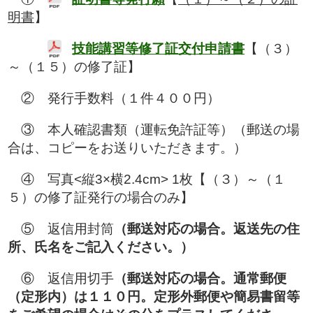
明書
】
技能講習等修了証交付申請書
【（３）
～（１５）の修了証】
② 発行手数料（１件４００円）
③ 本人確認書類（運転免許証等）（郵送の場
合は、コピーをお送りいただきます。）
④ 写真<縦3×横2.4cm> 1枚【（３）～（１
５）の修了証発行の場合のみ】
⑤ 返信用封筒
（郵送対応の場合。返送先の住
所、氏名をご記入ください。）
⑥ 返信用切手
（郵送対応の場合。通常郵便
（定形内）は１１０円。定形外郵便や簡易書留等