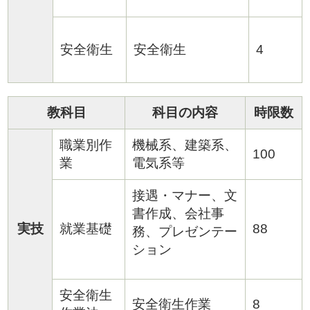
安全衛生
安全衛生
4
教科目
科目の内容
時限数
職業別作
機械系、建築系、
100
業
電気系等
接遇・マナー、文
書作成、会社事
実技
就業基礎
88
務、プレゼンテー
ション
安全衛生
安全衛生作業
8