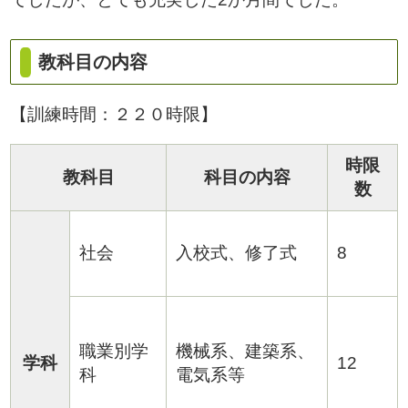
教科目の内容
【訓練時間：２２０時限】
時限
教科目
科目の内容
数
社会
入校式、修了式
8
職業別学
機械系、建築系、
学科
12
科
電気系等