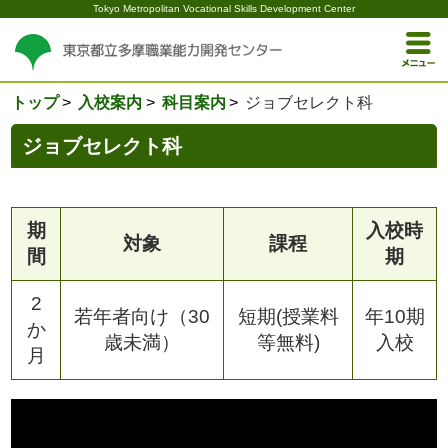
Tokyo Metropolitan Vocational Skills Development Center
トップ
入校案内
科目案内
ジョブセレクト科
ジョブセレクト科
期
入校時
対象
課程
間
期
2
若年者向け（30
短期(授業料
年10期
か
歳未満）
等無料)
入校
月