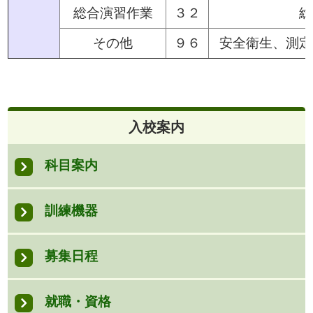
総合演習作業
３２
総
その他
９６
安全衛生、測定
入校案内
科目案内
訓練機器
募集日程
就職・資格