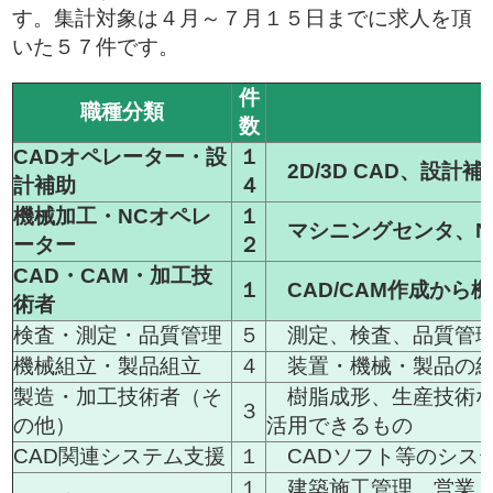
す。集計対象は４月～７月１５日までに求人を頂
いた５７件です。
件
職種分類
数
CADオペレーター・設
１
2D/3D CAD、設計補
計補助
４
機械加工・NCオペレ
１
マシニングセンタ、N
ーター
２
CAD・CAM・加工技
１
CAD/CAM作成から
術者
検査・測定・品質管理
５
測定、検査、品質管
機械組立・製品組立
４
装置・機械・製品の組
製造・加工技術者（そ
樹脂成形、生産技術な
３
の他）
活用できるもの
CAD関連システム支援
１
CADソフト等のシス
１
建築施工管理、営業、