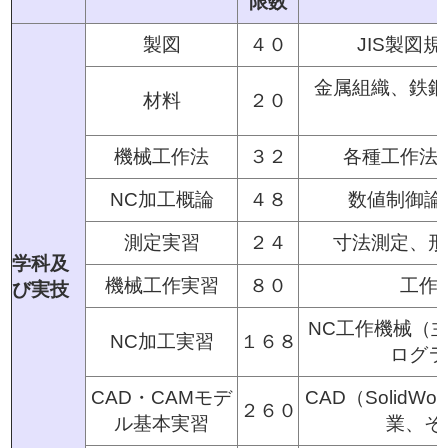
限数
製図
４０
JIS製図
金属組織、鉄鋼
材料
２０
機械工作法
３２
各種工作法
NC加工概論
４８
数値制御論
測定実習
２４
寸法測定、形
学科及
機械工作実習
８０
工作
び実技
NC工作機械（主に
NC加工実習
１６８
ログラ
CAD・CAMモデ
CAD（SolidWo
２６０
ル基本実習
業、そ