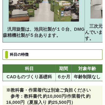
三次元測
汎用旋盤は、池貝社製が１０台、DMG
んでいま
森精機社製が５台あります。
す。
科目の特徴
科目
期間
対象年齢
CADものづくり基礎科
６か月
年齢制限なし
※教科書・作業着代は別途ご負担ください
参考：教科書代 約10,000円/作業着代 約
16,000円（夏服入り 約25,500円）