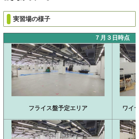
実習場の様子
７月３日時点
フライス盤予定エリア
ワイ