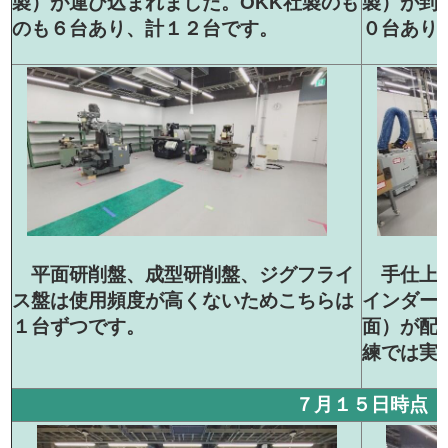
製）が到
製）が運び込まれました。OKK社製のも
０台あり
のも６台あり、計１２台です。
手仕上げ
平面研削盤、成型研削盤、ジグフライ
インダー
ス盤は使用頻度が高くないためこちらは
面）が配
１台ずつです。
練では実
７月１５日時点