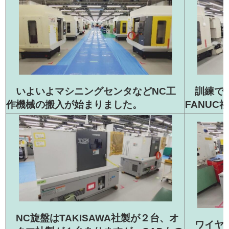
いよいよマシニングセンタなどNC工
訓練で主
作機械の搬入が始まりました。
FANUC
NC旋盤はTAKISAWA社製が２台、オ
ワイヤー