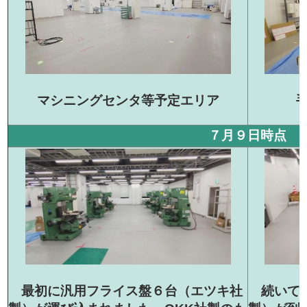
マシニングセンタ等予定エリア
７月９日時点
続いて汎
最初に汎用フライス盤６台（エツキ社