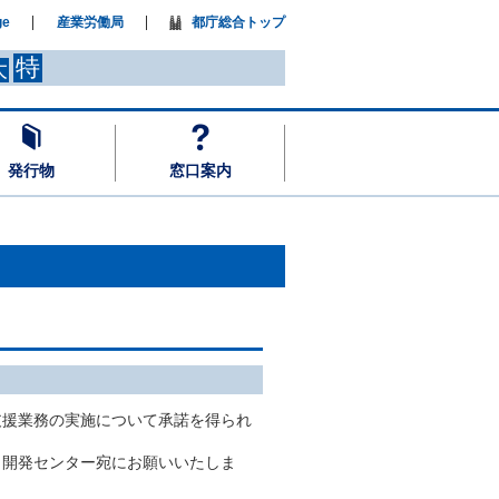
ge
産業労働局
都庁総合トップ
特
大
発行物
窓口案内
支援業務の実施について承諾を得られ
力開発センター宛にお願いいたしま