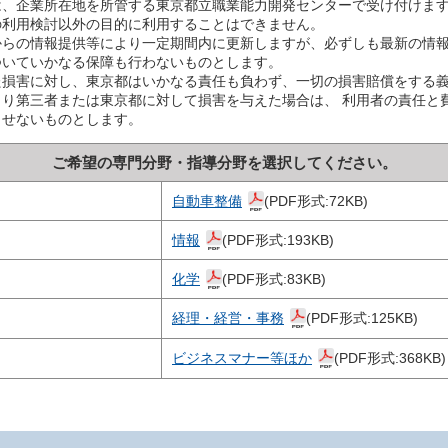
は、企業所在地を所管する東京都立職業能力開発センターで受け付けま
の利用検討以外の目的に利用することはできません。
からの情報提供等により一定期間内に更新しますが、必ずしも最新の情
ついていかなる保障も行わないものとします。
た損害に対し、東京都はいかなる責任も負わず、一切の損害賠償をする
り第三者または東京都に対して損害を与えた場合は、 利用者の責任と
させないものとします。
ご希望の専門分野・指導分野を選択してください。
自動車整備
(PDF形式:72KB)
情報
(PDF形式:193KB)
化学
(PDF形式:83KB)
経理・経営・事務
(PDF形式:125KB)
ビジネスマナー等ほか
(PDF形式:368KB)