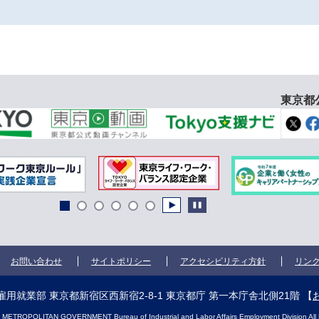
東京都
お問い合わせ
サイトポリシー
アクセシビリティ方針
リン
用就業部 東京都新宿区西新宿2-8-1 東京都庁 第一本庁舎北側21階
【
ETROPOLITAN GOVERNMENT Bureau of Industrial and Labor Affairs Employment Division All 