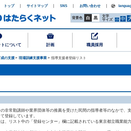
トップ
サイトマップ
SNS
お問い合わせ
langua
文字
白
黒
背景色
中
サイズ
小
ットについて
計画
職員採用
育成の支援
現場訓練支援事業
指導支援者登録リスト
ーの非常勤講師や業界団体等の推薦を受けた民間の指導者等のなかで、
して登録しています。
せは、リスト中の「登録センター」欄に記載されている東京都立職業能