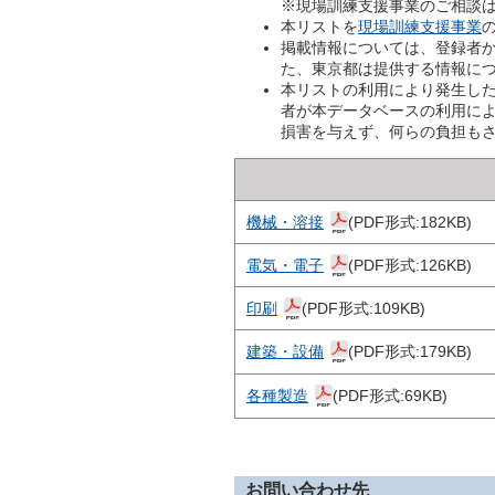
※現場訓練支援事業のご相談
本リストを
現場訓練支援事業
掲載情報については、登録者
た、東京都は提供する情報に
本リストの利用により発生し
者が本データベースの利用によ
損害を与えず、何らの負担も
機械・溶接
(PDF形式:182KB)
電気・電子
(PDF形式:126KB)
印刷
(PDF形式:109KB)
建築・設備
(PDF形式:179KB)
各種製造
(PDF形式:69KB)
お問い合わせ先