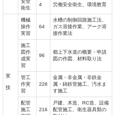
安全
4
労働安全衛生、環境教育
衛生
機械
水槽の制御回路施工法、
操作
64
ガス溶接作業、アーク溶
実習
接作業法
施工
図作
都上下水道の概要・申請
96
成実
図の作図、材料取り法
習
実
管工
金属・非金属・非鉄金
作実
228
属・鋳鉄管施工、汚水ま
技
習
す施工
配管
戸建、木造、RC造、設備
施工
216
配管施工、衛生器具類の