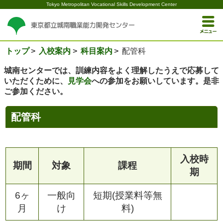
Tokyo Metropolitan Vocational Skills Development Center
トップ
入校案内
科目案内
配管科
城南センターでは、訓練内容をよく理解したうえで応募して
いただくために、
見学会
への参加をお願いしています。是非
ご参加ください。
配管科
入校時
期間
対象
課程
期
6ヶ
一般向
短期(授業料等無
月
け
料)