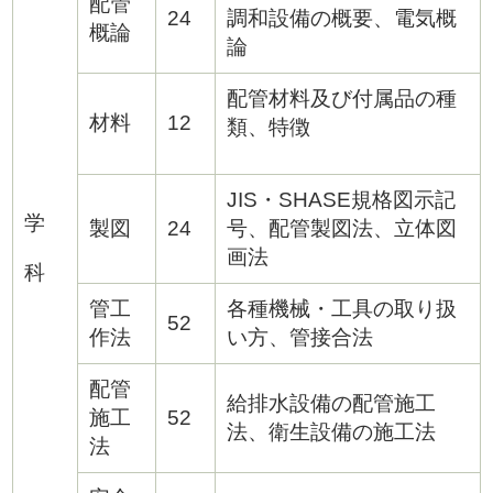
配管
24
調和設備の概要、電気概
概論
論
配管材料及び付属品の種
材料
12
類、特徴
JIS
・SHASE規格図示記
学
製図
24
号、配管製図法、立体図
画法
科
管工
各種機械・工具の取り扱
52
作法
い方、管接合法
配管
給排水設備の配管施工
施工
52
法、衛生設備の施工法
法