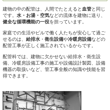
建物の中の配管は、人間でたとえると
血管
と同じ
です。
水・お湯・空気
などの流体を建物に送り、
健全な循環機能の一役
を担っています。
家庭での生活やビルで働く人たちが安心して過ご
せるのは、
給排水
・
衛生設備
や
冷暖房設備
などの
配管工事が正しく施工されているからです。
配管科では、建物に欠かせない給排水・衛生設
備、冷暖房設備工事の施工や設備設計製図、設備
機器の取扱いなど、管工事全般の知識や技能を習
得できます。