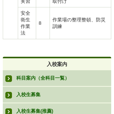
実習
取付け
安全
衛生
作業場の整理整頓、防災
8
作業
訓練
法
入校案内
科目案内（全科目一覧）
入校生募集
入校生募集(推薦)