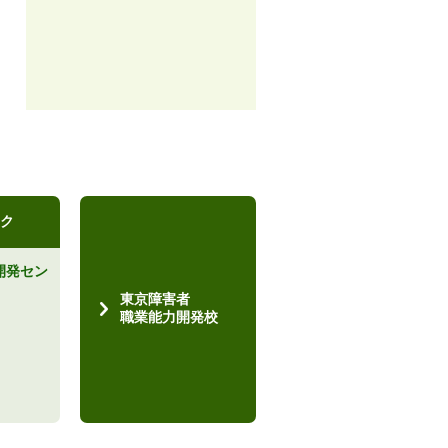
ク
開発セン
）
東京障害者
職業能力開発校