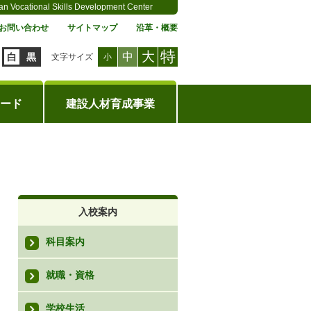
an Vocational Skills Development Center
お問い合わせ
サイトマップ
沿革・概要
特
大
中
白
黒
文字サイズ
小
ード
建設人材育成事業
入校案内
科目案内
就職・資格
学校生活