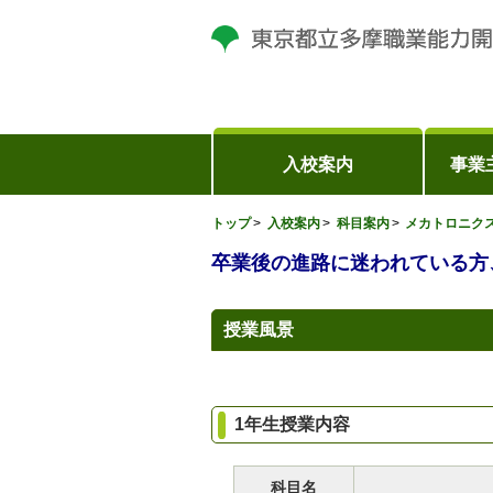
入校案内
事業
トップ
入校案内
科目案内
メカトロニク
卒業後の進路に迷われている方
授業風景
1年生授業内容
科目名