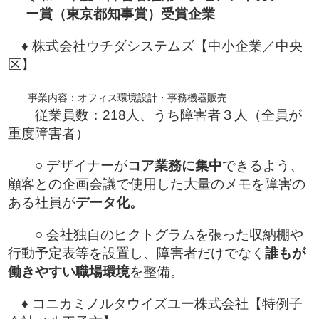
ー賞（東京都知事賞）受賞企業
♦ 株式会社ウチダシステムズ【中小企業／中央
区】
事業内容：オフィス環境設計・事務機器販売
従業員数：218人、うち障害者３人（全員が
重度障害者）
○ デザイナーが
コア業務に集中
できるよう、
顧客との企画会議で使用した大量のメモを障害の
ある社員が
データ化。
○ 会社独自のピクトグラムを張った収納棚や
行動予定表等を設置し、障害者だけでなく
誰もが
働きやすい職場環境
を整備。
♦ コニカミノルタウイズユー株式会社【特例子