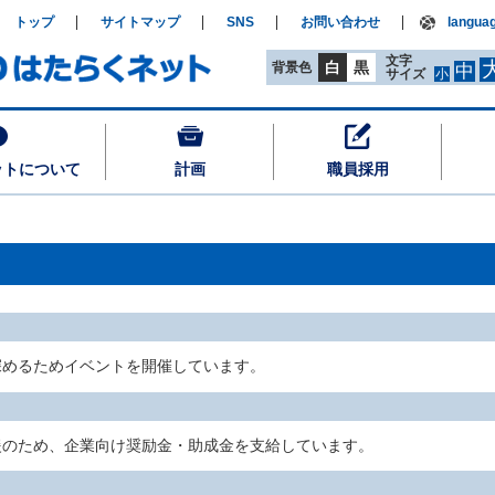
トップ
サイトマップ
SNS
お問い合わせ
langua
文字
白
黒
背景色
中
サイズ
小
ットについて
計画
職員採用
深めるためイベントを開催しています。
援のため、企業向け奨励金・助成金を支給しています。