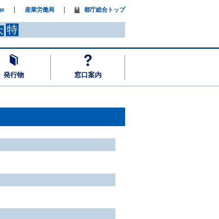
ge
産業労働局
都庁総合トップ
特
大
発行物
窓口案内