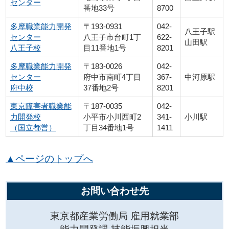
センター
番地33号
8700
多摩職業能力開発
〒193-0931
042-
八王子駅
センター
八王子市台町1丁
622-
山田駅
八王子校
目11番地1号
8201
多摩職業能力開発
〒183-0026
042-
センター
府中市南町4丁目
367-
中河原駅
府中校
37番地2号
8201
東京障害者職業能
〒187-0035
042-
力開発校
小平市小川西町2
341-
小川駅
（国立都営）
丁目34番地1号
1411
▲ページのトップへ
お問い合わせ先
東京都産業労働局 雇用就業部