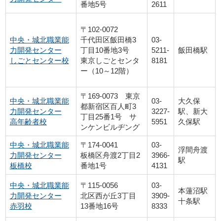
番地5号
2611
〒102-0072
03-
中央・城北職業能
千代田区飯田橋3
5211-
飯田橋駅
力開発センター
丁目10番地3号
8181
しごとセンター校
東京しごとセンタ
ー（10～12階）
〒169-0073 東京
中央・城北職業能
03-
大久保
都新宿区百人町3
力開発センター
3227-
駅、新大
丁目25番1号 サ
高年齢者校
5951
久保駅
ンケンビルヂング
中央・城北職業能
〒174-0041
03-
浮間舟渡
力開発センター
板橋区舟渡2丁目2
3966-
駅
板橋校
番地1号
4131
中央・城北職業能
〒115-0056
03-
本蓮沼駅
力開発センター
北区西が丘3丁目
3909-
十条駅
赤羽校
13番地16号
8333