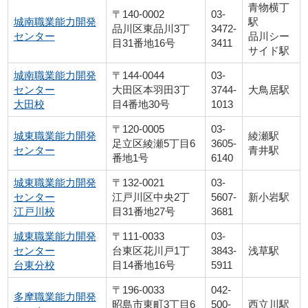
青物横丁
〒140-0002
03-
城南職業能力開発
駅
品川区東品川3丁
3472-
センター
品川シー
目31番地16号
3411
サイド駅
城南職業能力開発
〒144-0044
03-
センター
大田区本羽田3丁
3744-
大鳥居駅
大田校
目4番地30号
1013
〒120-0005
03-
城東職業能力開発
綾瀬駅
足立区綾瀬5丁目6
3605-
センター
青井駅
番地1号
6140
城東職業能力開発
〒132-0021
03-
センター
江戸川区中央2丁
5607-
新小岩駅
江戸川校
目31番地27号
3681
城東職業能力開発
〒111-0033
03-
センター
台東区花川戸1丁
3843-
浅草駅
台東分校
目14番地16号
5911
〒196-0033
042-
多摩職業能力開発
昭島市東町3丁目6
500-
西立川駅