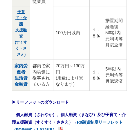
従業員
子育
て・介
据置期間
護
経過後
１．
支援融
100万円以内
5年以内
５％
資
元利均等
(すくす
月賦返済
く・さ
さえ)
家内労
都内で家
70万円～130万
5年以内
働者
内労働に
円
１．
元利均等
生活資
従事され
(用途により異
８％
月賦返済
金融資
ている方
なります)
▶
リーフレットのダウンロード
個人融資（さわやか）、個人融資（まなび）及び子育て・介
護支援融資（すくすく・ささえ）→
R8融資制度リーフレット
（PDF形式：1,012KB）