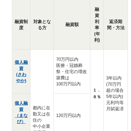
融
資
融資制
対象とな
返済期
利
融資額
度
る方
間・方法
率
(年
利)
70万円以内
個人融
医療・冠婚葬
資
祭・住宅の増改
(さわ
築費は
3年以内
やか)
100万円以内
(70万円
１．
超の場合
5年以内)
８％
元利均等
個人融
都内に在
月賦返済
資
勤又は在
（まな
120万円以内
住の
び）
中小企業