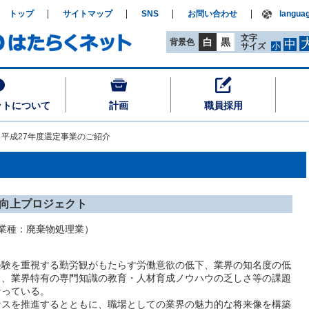
トップ
サイトマップ
SNS
お問い合わせ
langua
文字
白
黒
背景色
中
サイズ
小
ットについて
計画
職員採用
平成27年度選定事業のご紹介
向上プロジェクト
業種：廃棄物処理業）
験を重視する勤労観がもたらす労働意欲の低下、業界の知名度の低
さ、業界特有の専門知識の教育・人材育成ノウハウの乏しさ等の課題
なっている。
スを推進するとともに、職場としての業界の魅力的な将来像を構築