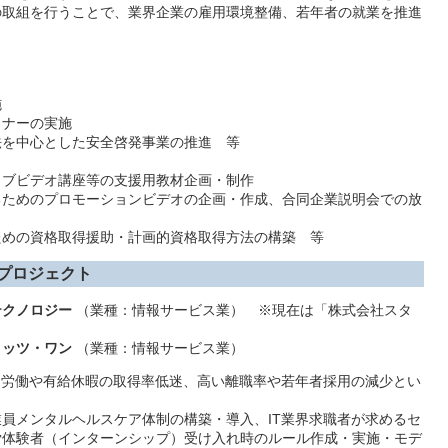
の取組を行うことで、業界企業の雇用環境整備、若年者の就業を推進
施
ナーの実施
を中心とした安全啓発事業の推進 等
ブビデオ講座等の支援用教材企画・制作
ためのプロモーションビデオの企画・作成、合同企業説明会での放
めの資格取得援助・計画的資格取得方法の構築 等
進プロジェクト
テクノロジー
（業種：情報サービス業） ※現在は「株式会社スタ
リッツ・ワン
（業種：情報サービス業）
間労働や有給休暇の取得率低迷、高い離職率や若年者採用の減少とい
員メンタルヘルスケア体制の構築・導入、IT業界求職者が求めるセ
労体験者（インターンシップ）受け入れ時のルール作成・実施・モデ