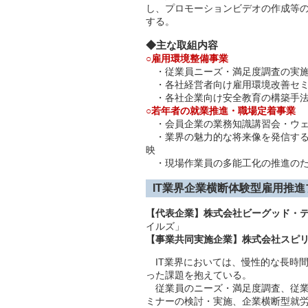
し、プロモーションビデオの作成等
する。
◆主な取組内容
○雇用環境整備事業
・従業員ニーズ・満足度調査の実
・各社経営者向け雇用環境改善セミ
・各社企業向け安全教育の構築手法
○若年者の就業推進・職場定着事業
・会員企業の業務知識講習会・ウェ
・業界の魅力的な将来像を発信する
映
・現場作業員の多能工化の推進のた
IT業界企業横断体験型雇用推
【
代表企業】株式会社ビーグッド・
イルズ」
【
事業共同実施企業】株式会社スピ
IT業界においては、慢性的な長時
った課題を抱えている。
従業員のニーズ・満足度調査、従業
ミナーの検討・実施、企業横断型就