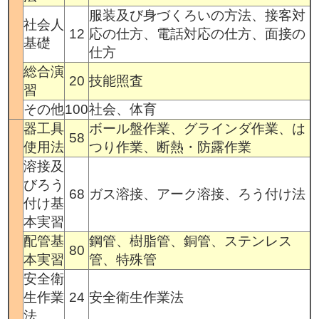
服装及び身づくろいの方法、接客対
社会人
12
応の仕方、電話対応の仕方、面接の
基礎
仕方
総合演
20
技能照査
習
その他
100
社会、体育
器工具
ボール盤作業、グラインダ作業、は
58
使用法
つり作業、断熱・防露作業
溶接及
びろう
68
ガス溶接、アーク溶接、ろう付け法
付け基
本実習
配管基
鋼管、樹脂管、銅管、ステンレス
80
本実習
管、特殊管
安全衛
生作業
24
安全衛生作業法
法