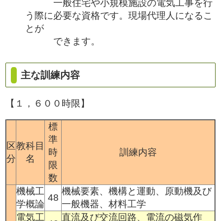
一般住宅や小規模施設の電気工事を行
う際に必要な資格です。現場代理人になるこ
とが
できます。
主な訓練内容
【１，６００時限】
標
準
区
教科目
時
訓練内容
分
名
限
数
機械工
機械要素、機構と運動、原動機及び
48
学概論
一般機器、材料工学
電気工
直流及び交流回路、電流の磁気作