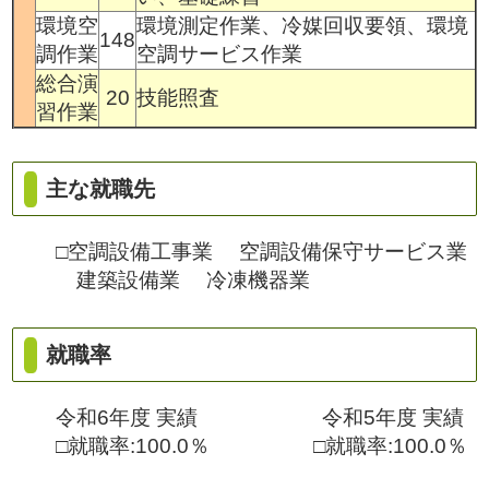
環境空
環境測定作業、冷媒回収要領、環境
148
調作業
空調サービス作業
総合演
20
技能照査
習作業
主な就職先
□空調設備工事業 空調設備保守サービス業
建築設備業 冷凍機器業
就職率
令和6年度 実績 令和5年度 実績
□就職率:100.0％ □就職率:100.0％