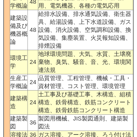
48
学概論
用、電気機器、各種の電気応用
給排水設備、排水通気設備、衛生器
建築設
具、給湯設備、上下水道設備、ガス
備及び
48
設備、消火設備、空気調和設備、換
機器概
気設備、集塵装置、火災報知設備、
論
排煙設備
地球環境問題、大気、水質、土壌廃
環境工
24
棄物、臭気、騒音、音、光、環境関
学
連法規
生産工
品質管理、工程管理、機械・工具・
24
学概論
資材管理、コスト管理、環境管理
土工事及び基礎工事、木構造、組積
建築構
24
構造、鉄骨構造、鉄筋コンクリート
造
構造、鉄骨鉄筋コンクリート構造
建築製
製図用機械、JIS製図通則、建築製
36
図
図法
溶接法
36
ガス溶接、アーク溶接、ろう付け法