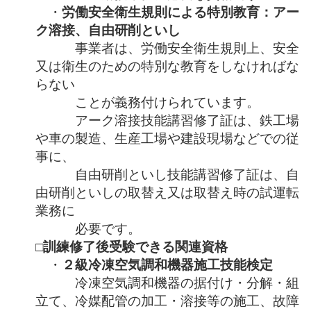
・
労働安全衛生規則による特別教育：アー
ク溶接、自由研削といし
事業者は、
労働安全衛生規則
上、
安全
又は衛生のための特別な教育をしなければな
らない
ことが
義務付けられています。
アーク溶接
技能講習修了証
は、鉄工場
や車の製造、生産工場や建設現場などでの従
事に、
自由研削といし技能講習修了証は、
自
由研削といしの取替え又は取替え時の試運転
業務に
必要です。
□訓練修了後受験できる関連資格
・
２級冷凍空気調和機器施工技能検定
冷凍空気調和機器の据付け・分解・組
立て、冷媒配管の加工・溶接等の施工、故障