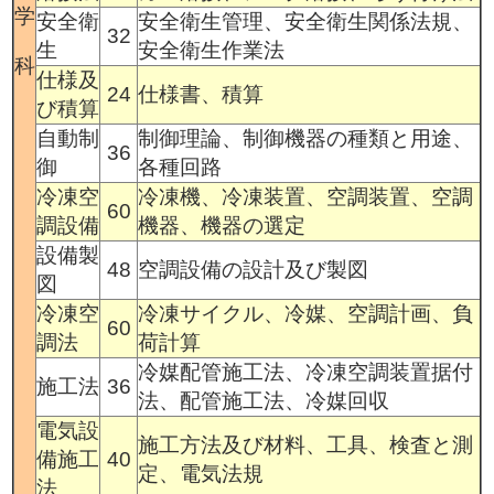
学
安全衛
安全衛生管理、安全衛生関係法規、
32
生
安全衛生作業法
科
仕様及
24
仕様書、積算
び積算
自動制
制御理論、制御機器の種類と用途、
36
御
各種回路
冷凍空
冷凍機、冷凍装置、空調装置、空調
60
調設備
機器、機器の選定
設備製
48
空調設備の設計及び製図
図
冷凍空
冷凍サイクル、冷媒、空調計画、負
60
調法
荷計算
冷媒配管施工法、冷凍空調装置据付
施工法
36
法、配管施工法、冷媒回収
電気設
施工方法及び材料、工具、検査と測
備施工
40
定、電気法規
法