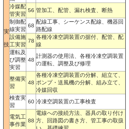
冷媒配
56
管加工、配管、漏れ検査、断熱
管実習
制御配
配線工事、シーケンス配線、機器回
68
線実習
路配線
実
設備施
各種冷凍空調装置の据付、配管、配
78
技
工実習
線
運転及
計測器の使用法、各種冷凍空調装置
び調整
48
の運転、調整及び修理
実習
各種冷凍空調装置の分解、組立て、
整備実
48
ポンプ・送風機の分解、組み立て、
習
冷媒回収
検査実
60
冷凍空調装置の工事検査
習
電線への接続方法、器具の取り付け
電気工
88
方、回路図の書き方、管工事の取扱
事作業
い、基礎練習