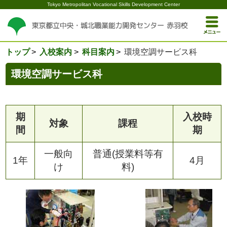
Tokyo Metropolitan Vocational Skills Development Center
トップ
入校案内
科目案内
環境空調サービス科
環境空調サービス科
期
入校時
対象
課程
間
期
一般向
普通(授業料等有
1年
4月
け
料)