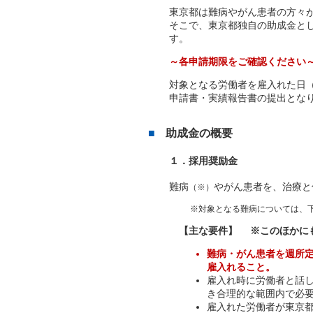
東京都は難病やがん患者の方々
そこで、東京都独自の助成金と
す。
～各申請期限をご確認ください
対象となる労働者を雇入れた日
申請書・実績報告書の提出とな
助成金の概要
１．採用奨励金
難病
やがん患者を、治療と
（※）
※対象となる難病については、
【主な要件】
※このほかに
難病・がん患者を週所
雇入れること。
雇入れ時に労働者と話
き合理的な範囲内で必
雇入れた労働者が東京