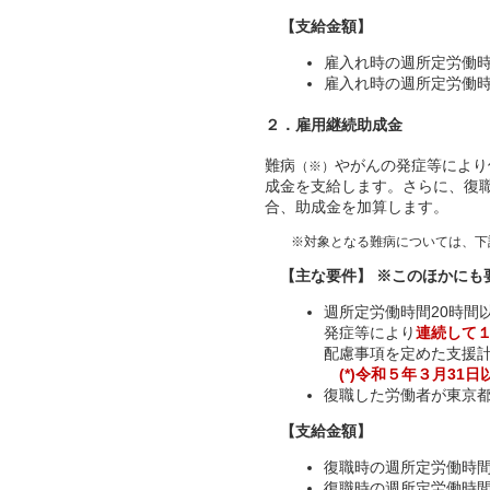
【支給金額】
雇入れ時の週所定
雇入れ時の週所定労働
２．雇用継続助成金
難病
やがんの発症等により
（※）
成金を支給します。さらに、復
合、助成金を加算します。
※対象となる難病については、下記
【主な要件】
※このほかにも
週所定労働時間20時間
発症等により
連続して１
配慮事項を定めた支援
(*)令和５年３月31
復職した労働者が東京
【支給金額】
復職時の週所定労
復職時の週所定労働時