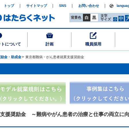
トップ
サイトマップ
SNS
お問い合わせ
langua
文字
白
黒
背景色
中
サイズ
小
ットについて
計画
職員採用
奨励金・助成金
東京都難病・がん患者就業支援奨励金
支援奨励金 ～難病やがん患者の治療と仕事の両立に