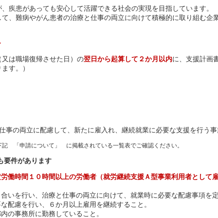
が、疾患があっても安心して活躍できる社会の実現を目指しています。
して、難病やがん患者の治療と仕事の両立に向けて積極的に取り組む企
～
（又は職場復帰させた日）の
翌日から起算して２か月以内
に、支援計画
ります。）
仕事の両立に配慮して、新たに雇入れ、継続就業に必要な支援を行う事
下記 「申請について」 に掲載されている一覧表でご確認ください。
も要件があります
定労働時間１０時間以上の労働者（就労継続支援Ａ型事業利用者として
し合いを行い、治療と仕事の両立に向けて、就業時に必要な配慮事項を
要な配慮を行い、６か月以上雇用を継続すること。
都内の事務所に勤務していること。