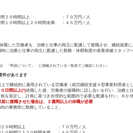
労働時間２０時間以上 ：７０万円／人
時間１０時間以上２０時間未満 ：４５万円／人
休職した労働者を、治療と仕事の両立に配慮して復職させ、継続就業に
職時に治療と仕事の両立に配慮した勤務・休暇制度や産業保健スタッフ
 「申請について」 に掲載されている一覧表でご確認ください。
要件があります
以上で継続的に雇用されている労働者（就労継続支援Ａ型事業利用者と
０日間以上(*)
休職した後、労働者の復職時に話し合いを行い、治療と
計画を策定し、計画に基づき合理的な範囲内で必要な配慮を行い、６か
日以前に復職させた場合は、２週間以上の休職が必要
都内の事務所に勤務していること。
働時間２０時間以上 ：７０万円／人
間１０時間以上２０時間未満 ：４５万円／人