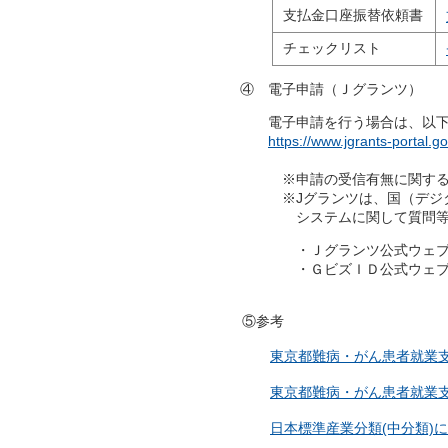
支払金口座振替依頼書
チェックリスト
④ 電子申請（Ｊグランツ）
電子申請を行う場合は、以下から
https://www.jgrants-portal
※申請の受信有無に関するお問
※Jグランツは、国（デジタル
システムに関して質問等がある
・Ｊグランツ公式ウェブサイ
・ＧビズＩＤ公式ウェブサイ
⑤参考
東京都難病・がん患者就業支援
東京都難病・がん患者就業支
日本標準産業分類(中分類)に