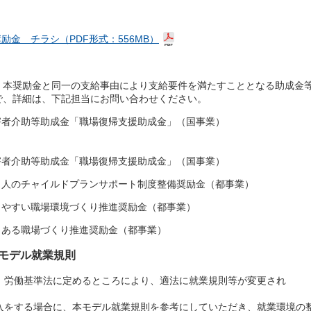
金 チラシ（PDF形式：556MB）
、本奨励金と同一の支給事由により支給要件を満たすこととなる助成金
で、詳細は、下記担当にお問い合わせください。
者介助等助成金「職場復帰支援助成金」（国事業）
介助等助成金「職場復帰支援助成金」（国事業）
ランサポート制度整備奨励金（都事業）
くり推進奨励金（都事業）
推進奨励金（都事業）
モデル就業規則
労働基準法に定めるところにより、適法に就業規則等が変更され
をする場合に、本モデル就業規則を参考にしていただき、就業環境の