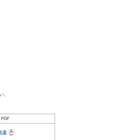
い。
PDF
画書