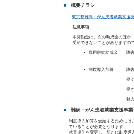
概要チラシ
東京都難病・がん患者就業支援奨励
注意事項
本奨励金は、次の助成金のほか
受給できないことがありますの
雇用継続助成金 障害
制度導入加算 障害者
働く人のチャイルドプ
働きやすい職場環境づ
魅力ある職場づくり
難病・がん患者就業支援事業
制度導入加算を受給するためには、
ていることが必要となります。
就業規則を変更し、新たに制度導入