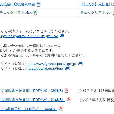
支払金口座振替依頼書
【記入例】支払金口
チェックリスト.xlsx
チェックリスト.pdf
申請フォームにアクセスしてください。
.go.jp/subsidy/a0W5h00000UbQnSEAV
い合わせには一切応じられません。
庁）が提供するシステムです。
場合は、以下を参考にお問い合わせください。
ト（URL：
https://www.jgrants-portal.go.jp/
）
ト（URL：
https://gbiz-id.go.jp/top/
）
奨励金支給要綱（PDF形式：392KB)
（令和７年３月13日改
援奨励金支給要領（PDF形式：214KB）
（令和５年３月31日改
よる業種分類（PDF形式：144KB）