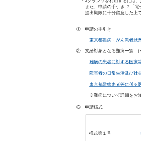
・
Jグランツを利用するには
また、申請の手引き ７「電子
提出期限に十分留意した上で
①
申請の手引き
東京都難病・がん患者就
② 支給対象となる難病一覧 
難病の患者に対する医療
障害者の日常生活及び社
東京都難病患者等に係る
※難病について詳細をお知
③ 申請様式
様式第１号