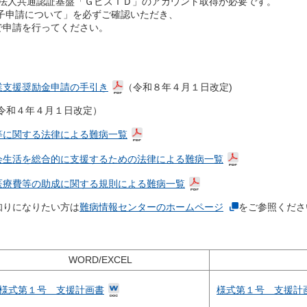
、法人共通認証基盤「ＧビズＩＤ」のアカウント取得が必要
です。
申請について」を必ずご確認いただき、
申請を行ってください。
業支援奨励金申請の手引き
（令和８年４月１日改定)
(令和４年４月１日改定）
等に関する法律による難病一覧
会生活を総合的に支援するための法律による難病一覧
医療費等の助成に関する規則による難病一覧
りになりたい方は
難病情報センターのホームページ
をご参照くださ
WORD
/EXCEL
様式第１号 支援計画書
様式第１号 支援計