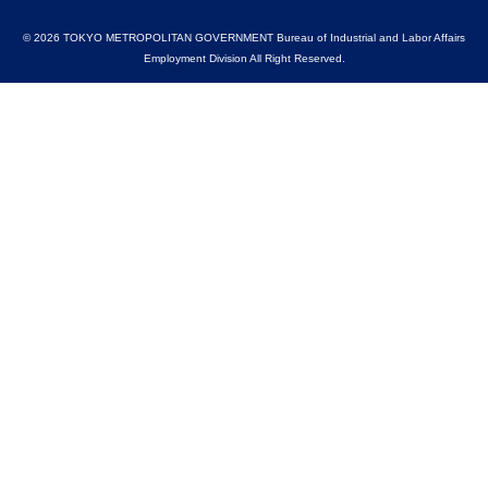
© 2026 TOKYO METROPOLITAN GOVERNMENT Bureau of Industrial and Labor Affairs
Employment Division All Right Reserved.