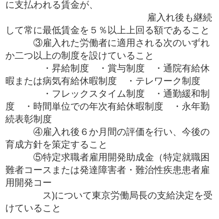
に支払われる賃金が、
雇入れ後も継続
して常に最低賃金を５％以上上回る額であること
③雇入れた労働者に適用される次のいずれ
か二つ以上の制度を設けていること
・昇給制度 ・賞与制度 ・通院有給休
暇または病気有給休暇制度 ・テレワーク制度
・フレックスタイム制度 ・通勤緩和制
度 ・時間単位での年次有給休暇制度 ・永年勤
続表彰制度
④雇入れ後６か月間の評価を行い、今後の
育成方針を策定すること
⑤特定求職者雇用開発助成金（特定就職困
難者コースまたは発達障害者・難治性疾患患者雇
用開発コー
ス)について東京労働局長の支給決定を受
けていること