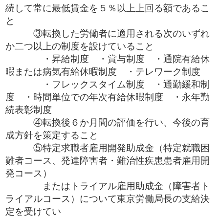
続して常に最低賃金を５％以上上回る額であるこ
と
③転換した労働者に適用される次のいずれ
か二つ以上の制度を設けていること
・昇給制度 ・賞与制度 ・通院有給休
暇または病気有給休暇制度 ・テレワーク制度
・フレックスタイム制度 ・通勤緩和制
度 ・時間単位での年次有給休暇制度 ・永年勤
続表彰制度
④転換後６か月間の評価を行い、今後の育
成方針を策定すること
⑤特定求職者雇用開発助成金（特定就職困
難者コース、発達障害者・難治性疾患患者雇用開
発コース）
またはトライアル雇用助成金（障害者ト
ライアルコース）について東京労働局長の支給決
定を受けてい