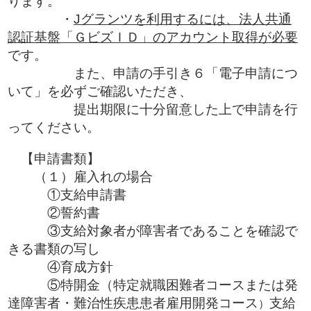
ります。
・
Jグランツを利用するには、法人共通
認証基盤「ＧビズＩＤ」のアカウント取得が必要
です。
また、申請の手引き６「電子申請につ
いて」を必ずご確認いただき、
提出期限に十分留意した上で申請を行
ってください。
【申請書類】
（１）雇入れの場合
①支給申請書
②誓約書
③支給対象者が障害者であることを確認で
きる書類の写し
④育成方針
⑤特開金（特定就職困難者コースまたは発
達障害者・難治性疾患患者雇用開発コース
支給
）