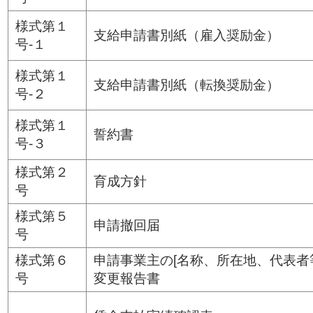
様式第１
支給申請書別紙（雇入奨励金）
号-１
様式第１
支給申請書別紙（転換奨励金）
号-２
様式第１
誓約書
号‐３
様式第２
育成方針
号
様式第５
申請撤回届
号
様式第６
申請事業主の[名称、所在地、代表者
号
変更報告書