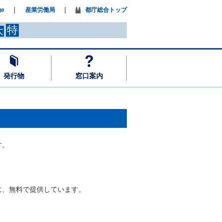
ge
産業労働局
都庁総合トップ
特
大
発行物
窓口案内
す。
に、無料で提供しています。