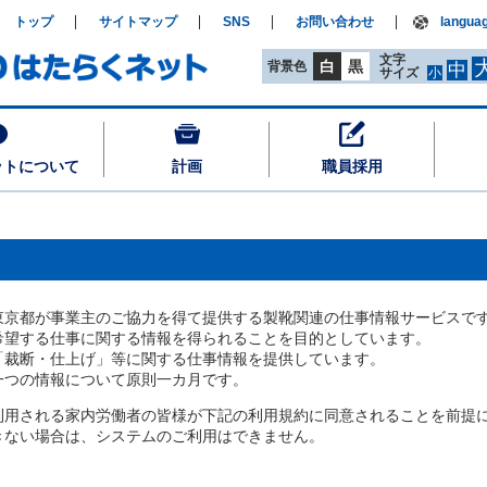
トップ
サイトマップ
SNS
お問い合わせ
langua
文字
白
黒
背景色
中
サイズ
小
ットについて
計画
職員採用
東京都が事業主のご協力を得て提供する製靴関連の仕事情報サービスで
希望する仕事に関する情報を得られることを目的としています。
「裁断・仕上げ」等に関する仕事情報を提供しています。
一つの情報について原則一カ月です。
利用される家内労働者の皆様が下記の利用規約に同意されることを前提
きない場合は、システムのご利用はできません。